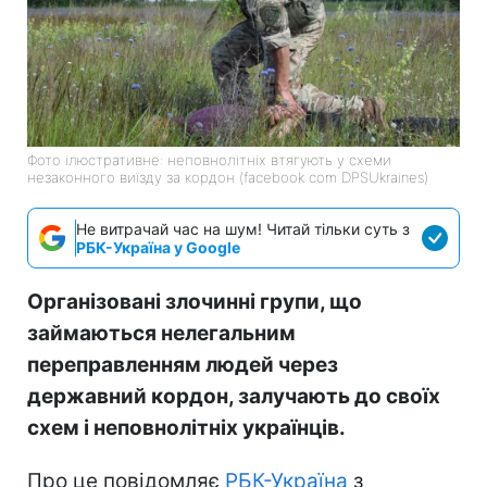
Фото ілюстративне: неповнолітніх втягують у схеми
незаконного виїзду за кордон (facebook com DPSUkraines)
Не витрачай час на шум! Читай тільки суть з
РБК-Україна у Google
Організовані злочинні групи, що
займаються нелегальним
переправленням людей через
державний кордон, залучають до своїх
схем і неповнолітніх українців.
Про це повідомляє
РБК-Україна
з