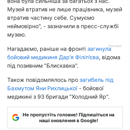
вона була сильніша за багатьох з нас.
Музей втратив не лише працівника, музей
втратив частину себе. Сумуємо
неймовірно", - зазначили в пресс-службі
музею.
Нагадаємо, раніше на фронті
загинула
бойовий медикиня Дар’я Філіп’єва
, відома
під позивним "Блискавка".
Також повідомлялось про
загибель під
Бахмутом Яни Рихлицької
- бойової
медикині з 93 бригади "Холодний Яр".
Не пропустіть головне! Підпишіться на
наші оновлення в Google!