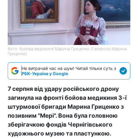
Фото: бойова медикиня Марина Гриценко (Facebook Марина
Гриценко)
Не витрачай час на шум! Читай тільки суть з
РБК-Україна у Google
7 серпня від удару російського дрону
загинула на фронті бойова медикиня 3-ї
штурмової бригади Марина Гриценко з
позивним "Мері". Вона була головною
зберігачкою фондів Чернігівського
художнього музею та пластункою.