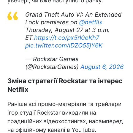
увечері, чи вже наступного ранку.
Grand Theft Auto VI: An Extended
Look premieres on
@netflix
Thursday, August 27 at 3 p.m.
ET.
https://t.co/px5rI0eKh7
pic.twitter.com/IDZO55jY6K
— Rockstar Games
(@RockstarGames)
August 6, 2026
Зміна стратегії Rockstar та інтерес
Netflix
Раніше всі промо-матеріали та трейлери
ігор студії Rockstar виходили на
традиційних відеохостингах, насамперед
на офіційному каналі в YouTube.