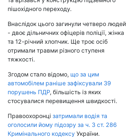
та врізався у конструкцію підземного
пішохідного переходу.
Внаслідок цього загинули четверо людей
- двоє дільничних офіцерів поліції, жінка
та 12-річний хлопчик. Ще троє осіб
отримали травми різного ступеня
тяжкості.
Згодом стало відомо,
що за цим
автомобілем раніше зафіксували 39
порушень ПДР
, більшість із яких
стосувалися перевищення швидкості.
Правоохоронці
затримали водія та
оголосили йому підозру за ч. 3 ст. 286
Кримінального кодексу
України.