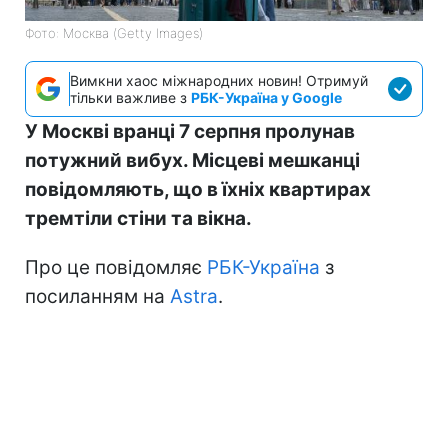
Фото: Москва (Getty Images)
Вимкни хаос міжнародних новин! Отримуй
тільки важливе з
РБК-Україна у Google
У Москві вранці 7 серпня пролунав
потужний вибух. Місцеві мешканці
повідомляють, що в їхніх квартирах
тремтіли стіни та вікна.
Про це повідомляє
РБК-Україна
з
посиланням на
Astra
.