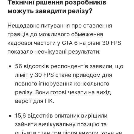
Технічні рішення розробників
можуть завадити релізу?
Нещодавнє питування про ставлення
гравців до можливого обмеження
кадрової частоти у GTA 6 на рівні 30 FPS
показало неочікувані результати:
56 відсотків респондентів заявили, що
ліміт у 30 FPS стане приводом для
повного ігнорування консольного
релізу. Вони готові чекати на вихід
версії для ПК.
15,6 відсотків опитаних вирішили
зайняти вичікувальну позицію та
оцінити стан гри після виходу, хоча не