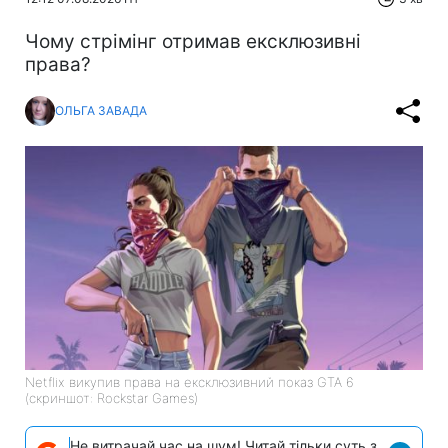
Чому стрімінг отримав ексклюзивні
права?
ОЛЬГА ЗАВАДА
Netflix викупив права на ексклюзивний показ GTA 6
(скриншот: Rockstar Games)
Не витрачай час на шум! Читай тільки суть з