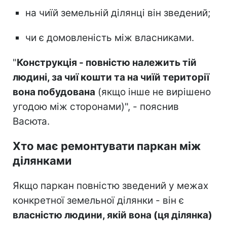
на чиїй земельній ділянці він зведений;
чи є домовленість між власниками.
"
Конструкція - повністю належить тій
людині, за чиї кошти та на чиїй території
вона побудована
(якщо інше не вирішено
угодою між сторонами)", - пояснив
Васюта.
Хто має ремонтувати паркан між
ділянками
Якщо паркан повністю зведений у межах
конкретної земельної ділянки - він є
власністю людини, якій вона (ця ділянка)