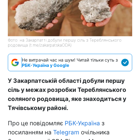
Фото: на Закарпатті добули першу сіль з Тереблянського
родовища (t.me/zakarpatskaODA)
Не витрачай час на шум! Читай тільки суть з
РБК-Україна у Google
У Закарпатській області добули першу
сіль у межах розробки Тереблянського
соляного родовища, яке знаходиться у
Тячівському районі.
Про це повідомляє
РБК-Україна
з
посиланням на
Telegram
очільника