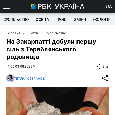
UA
СУСПІЛЬСТВО
ОСВІТА
ГРОШІ
ЗМІНИ
ЕКОЛОГІЯ
Головна
»
Життя
»
Суспільство
На Закарпатті добули першу
сіль з Тереблянського
родовища
11:03 03.08.2023 Чт
2 хв
ТЕТЯНА СТЕПАНОВА