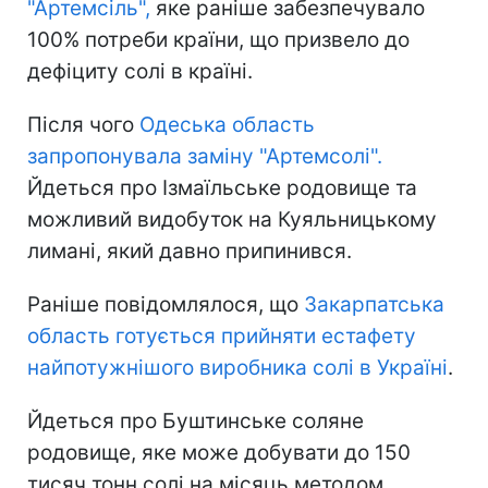
"Артемсіль",
яке раніше забезпечувало
100% потреби країни, що призвело до
дефіциту солі в країні.
Після чого
Одеська область
запропонувала заміну "Артемсолі".
Йдеться про Ізмаїльське родовище та
можливий видобуток на Куяльницькому
лимані, який давно припинився.
Раніше повідомлялося, що
Закарпатська
область готується прийняти естафету
найпотужнішого виробника солі в Україні
.
Йдеться про Буштинське соляне
родовище, яке може добувати до 150
тисяч тонн солі на місяць методом