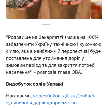
Фото: перша сіль з Тереблянського соляного родовища на Закарпатті (t.me/zakarpatskaODA)
"Родовище на Закарпатті зможе на 100%
забезпечити Україну технічною і кухонною
сіллю, яка в найближчій перспективі буде
поставлена для утримання доріг у
зимовий період та для закриття потреб
населення", - розповів глава ОВА.
Видобуток солі в Україні
Нагадаємо,
через бойові дії на Донбасі
зупинилося держпідприємство