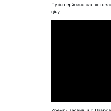
Путін серйозно налаштовани
ціну.
Кремль заявив, що Лавров 