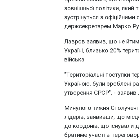
зовнішньої політики, який 
зустрінуться з офіційними
держсекретарем Марко Рубіо
Лавров заявив, що не йтим
Україні, близько 20% терит
війська.
"Територіальні поступки те
Україною, були зроблені р
утворення СРСР", - заявив
Минулого тижня Сполучені
лідерів, заявивши, що міс
до кордонів, що існували 
братиме участі в переговор