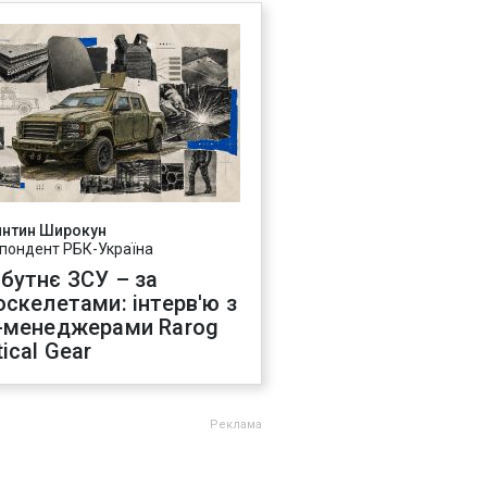
янтин Широкун
пондент РБК-Україна
бутнє ЗСУ – за
оскелетами: інтерв'ю з
-менеджерами Rarog
ical Gear