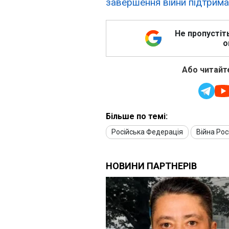
завершення війни підтрима
Не пропустіт
о
Або читайте
Більше по темі:
Російська Федерація
Війна Рос