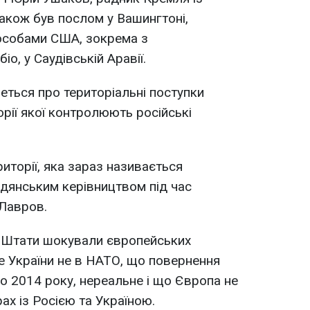
також був послом у Вашингтоні,
 особами США, зокрема з
, у Саудівській Аравії.
еться про територіальні поступки
орії якої контролюють російські
риторії, яка зараз називається
адянським керівництвом під час
 Лавров.
 Штати шокували європейських
це України не в НАТО, що повернення
до 2014 року, нереальне і що Європа не
ах із Росією та Україною.