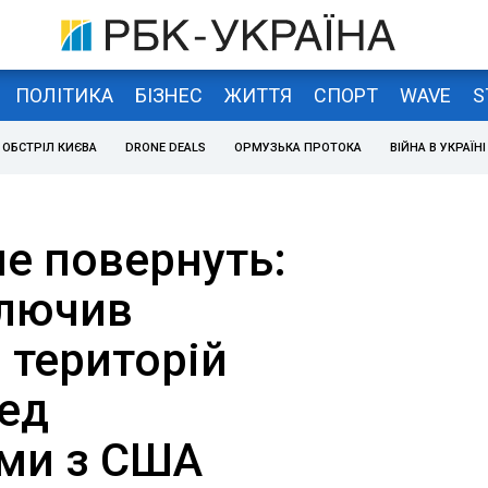
ПОЛІТИКА
БІЗНЕС
ЖИТТЯ
СПОРТ
WAVE
S
ОБСТРІЛ КИЄВА
DRONE DEALS
ОРМУЗЬКА ПРОТОКА
ВІЙНА В УКРАЇНІ
не повернуть:
ключив
 територій
ред
ми з США