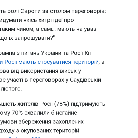
ть ролі Європи за столом переговорів:
умати якісь хитрі ідеї про
ким чином, а самі... мають на увазі
іщо їх запрошувати?"
мпа з питань України та Росії Кіт
и Росії мають стосуватися територій
, а
ва від використання військ у
е участі в переговорах у Саудівській
 лютого.
шість жителів Росії (78%) підтримують
ьому 70% схвалили б негайне
а умови збереження захоплених
ідходу з окупованих територій