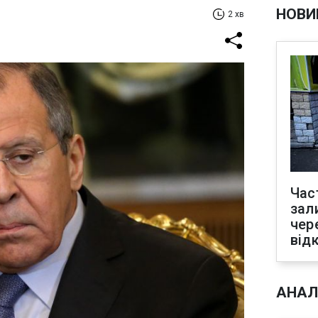
НОВИ
2 хв
Час
зал
чер
від
АНАЛ