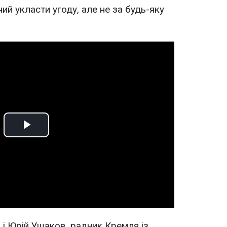
й укласти угоду, але не за будь-яку
Play
Video
і Юрій Ушаков, радник Кремля із