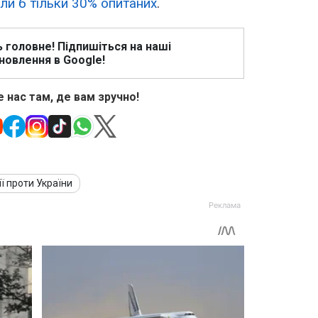
ли б тільки 30% опитаних
.
ь головне! Підпишіться на наші
новлення в Google!
 нас там, де вам зручно!
ії проти України