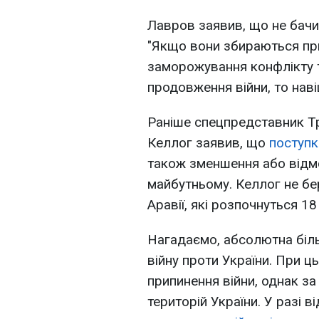
Лавров заявив, що не бачи
"Якщо вони збираються прид
заморожування конфлікту та
продовження війни, то нав
Раніше спецпредставник Тра
Келлог заявив, що
поступк
також зменшення або відмо
майбутньому. Келлог не бер
Аравії, які розпочнуться 18
Нагадаємо, абсолютна біль
війну проти України. При ц
припинення війни, однак з
територій України. У разі в