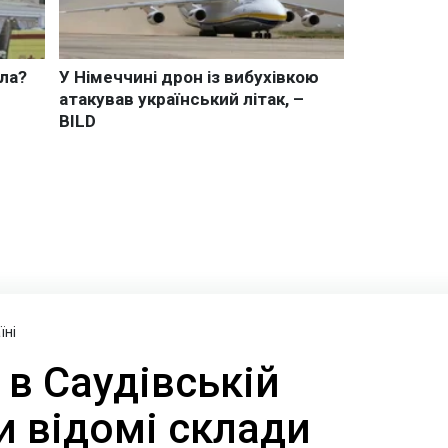
їні
в Саудівській
ли відомі склади