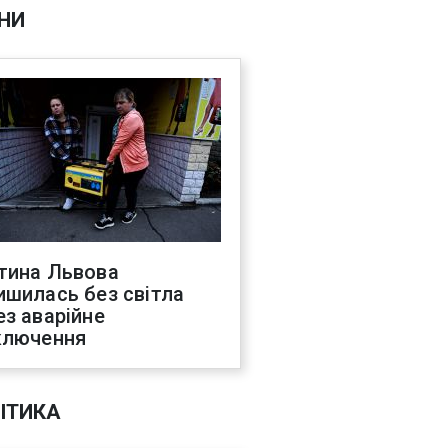
НИ
тина Львова
ишилась без світла
ез аварійне
ключення
ІТИКА