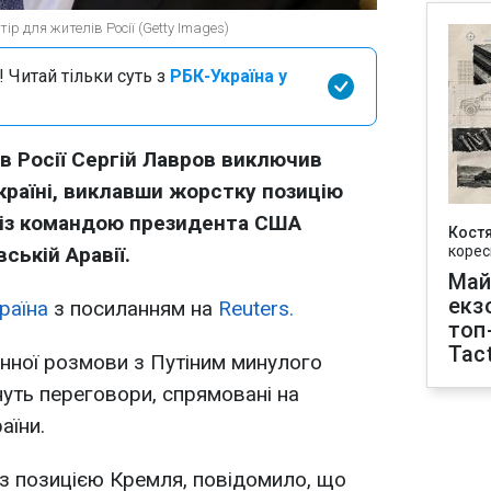
 для жителів Росії (Getty Images)
 Читай тільки суть з
РБК-Україна у
в Росії Сергій Лавров виключив
країні, виклавши жорстку позицію
 із командою президента США
Кост
ській Аравії.
корес
Май
екз
раїна
з посиланням на
Reuters.
топ
Tact
нної розмови з Путіним минулого
нуть переговори, спрямовані на
аїни.
з позицією Кремля, повідомило, що