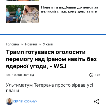
Головна
»
Новини
»
У світі
Трамп готувався оголосити
перемогу над Іраном навіть без
ядерної угоди, - WSJ
18:36 09.08.2026 Нд
3 хв
Ультиматум Тегерана просто зірвав усі
плани
СЕРГІЙ КОЗАЧУК