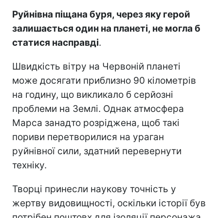
Руйнівна піщана буря, через яку герой
залишається один на планеті, не могла б
статися насправді
.
Швидкість вітру на Червоній планеті
може досягати приблизно 90 кілометрів
на годину, що викликало б серйозні
проблеми на Землі. Однак атмосфера
Марса занадто розріджена, щоб такі
пориви перетворилися на ураган
руйнівної сили, здатний перевернути
техніку.
Творці принесли наукову точність у
жертву видовищності, оскільки історії був
потрібен поштовх для ізоляції персонажа.