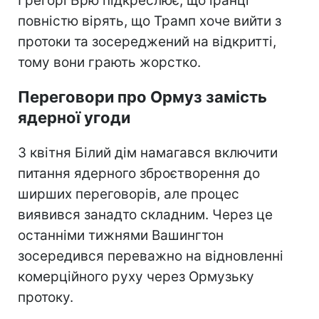
Грегорі Брю підкреслює, що іранці
повністю вірять, що Трамп хоче вийти з
протоки та зосереджений на відкритті,
тому вони грають жорстко.
Переговори про Ормуз замість
ядерної угоди
З квітня Білий дім намагався включити
питання ядерного зброєтворення до
ширших переговорів, але процес
виявився занадто складним. Через це
останніми тижнями Вашингтон
зосередився переважно на відновленні
комерційного руху через Ормузьку
протоку.