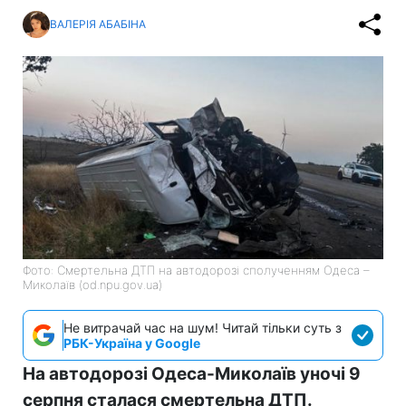
ВАЛЕРІЯ АБАБІНА
Фото: Смертельна ДТП на автодорозі сполученням Одеса –
Миколаїв (od.npu.gov.ua)
Не витрачай час на шум! Читай тільки суть з
РБК-Україна у Google
На автодорозі Одеса-Миколаїв уночі 9
серпня сталася смертельна ДТП.