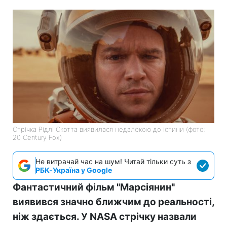
Стрічка Рідлі Скотта виявилася недалекою до істини (фото:
20 Century Fox)
Не витрачай час на шум! Читай тільки суть з
РБК-Україна у Google
Фантастичний фільм "Марсіянин"
виявився значно ближчим до реальності,
ніж здається. У NASA стрічку назвали