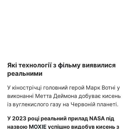
Які технології з фільму виявилися
реальними
У кінострічці головний герой Марк Вотні у
виконанні Метта Деймона добуває кисень
із вуглекислого газу на Червоній планеті.
У 2023 році реальний прилад NASA під
назвою MOXIE успішно видобув кисень з