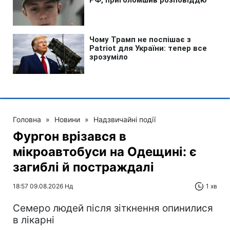
Головна
»
Новини
»
Надзвичайні події
Фургон врізався в
мікроавтобуси на Одещині: є
загиблі й постраждалі
18:57 09.08.2026 Нд
1 хв
Cемеро людей після зіткнення опинилися
в лікарні