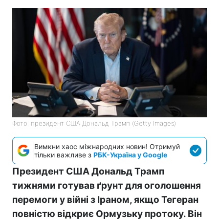
Фото: президент США Дональд Трамп (Getty Images)
Вимкни хаос міжнародних новин! Отримуй
тільки важливе з
РБК-Україна у Google
Президент США Дональд Трамп
тижнями готував ґрунт для оголошення
перемоги у війні з Іраном, якщо Тегеран
повністю відкриє Ормузьку протоку. Він