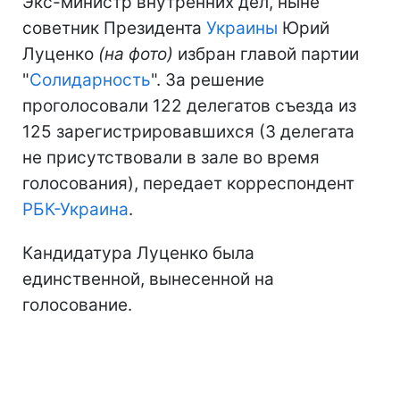
Экс-министр внутренних дел, ныне
советник Президента
Украины
Юрий
Луценко
(на фото)
избран главой партии
"
Солидарность
". За решение
проголосовали 122 делегатов съезда из
125 зарегистрировавшихся (3 делегата
не присутствовали в зале во время
голосования), передает корреспондент
РБК-Украина
.
Кандидатура Луценко была
единственной, вынесенной на
голосование.