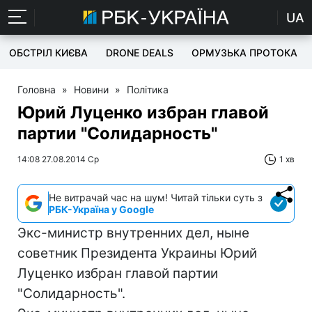
UA
ОБСТРІЛ КИЄВА
DRONE DEALS
ОРМУЗЬКА ПРОТОКА
Головна
»
Новини
»
Політика
Юрий Луценко избран главой
партии "Солидарность"
14:08 27.08.2014 Ср
1 хв
Не витрачай час на шум! Читай тільки суть з
РБК-Україна у Google
Экс-министр внутренних дел, ныне
советник Президента Украины Юрий
Луценко избран главой партии
"Солидарность".