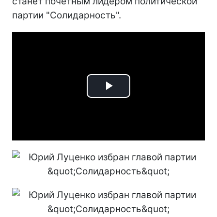
станет почетным лидером политической
партии "Солидарность".
Play
Video