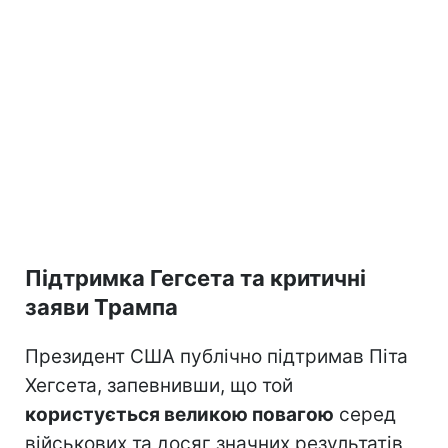
Підтримка Гегсета та критичні
заяви Трампа
Президент США публічно підтримав Піта
Хегсета, запевнивши, що той
користується великою повагою
серед
військових та досяг значних результатів