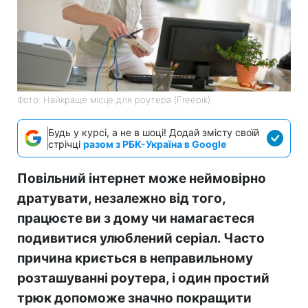
Фото: Найкраще місце для роутера (Freepik)
Будь у курсі, а не в шоці! Додай змісту своїй
стрічці
разом з РБК-Україна в Google
Повільний інтернет може неймовірно
дратувати, незалежно від того,
працюєте ви з дому чи намагаєтеся
подивитися улюблений серіал. Часто
причина криється в неправильному
розташуванні роутера, і один простий
трюк допоможе значно покращити