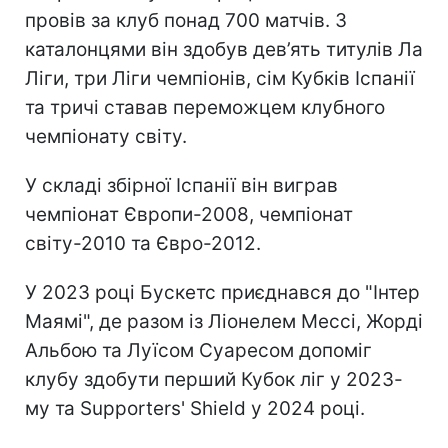
провів за клуб понад 700 матчів. З
каталонцями він здобув дев’ять титулів Ла
Ліги, три Ліги чемпіонів, сім Кубків Іспанії
та тричі ставав переможцем клубного
чемпіонату світу.
У складі збірної Іспанії він виграв
чемпіонат Європи-2008, чемпіонат
світу-2010 та Євро-2012.
У 2023 році Бускетс приєднався до "Інтер
Маямі", де разом із Ліонелем Мессі, Жорді
Альбою та Луїсом Суаресом допоміг
клубу здобути перший Кубок ліг у 2023-
му та Supporters' Shield у 2024 році.