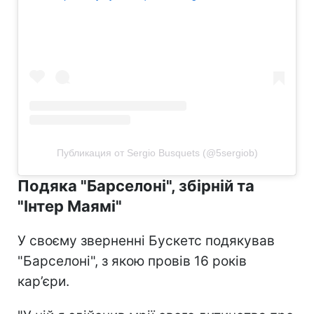
Публикация от Sergio Busquets (@5sergiob)
Подяка "Барселоні", збірній та
"Інтер Маямі"
У своєму зверненні Бускетс подякував
"Барселоні", з якою провів 16 років
кар’єри.