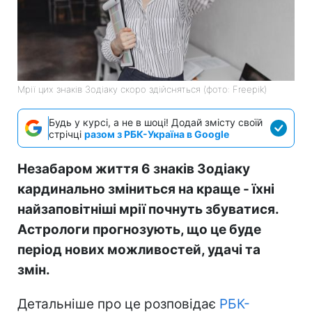
Мрії цих знаків Зодіаку скоро здійсняться (фото: Freepik)
Будь у курсі, а не в шоці! Додай змісту своїй
стрічці
разом з РБК-Україна в Google
Незабаром життя 6 знаків Зодіаку
кардинально зміниться на краще - їхні
найзаповітніші мрії почнуть збуватися.
Астрологи прогнозують, що це буде
період нових можливостей, удачі та
змін.
Детальніше про це розповідає
РБК-