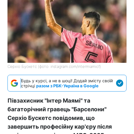
Серхіо Бускетс (фото: instagram.com/intermiamicf)
Будь у курсі, а не в шоці! Додай змісту своїй
стрічці
разом з РБК-Україна в Google
Півзахисник "Інтер Маямі" та
багаторічний гравець "Барселони"
Серхіо Бускетс повідомив, що
завершить професійну кар'єру після