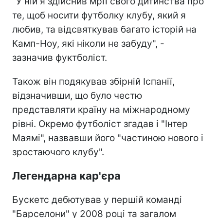
"У ній я здійснив мрії свого дитинства про
те, щоб носити футболку клубу, який я
любив, та відсвяткував багато історій на
Камп-Ноу, які ніколи не забуду", -
зазначив фуктболіст.
Також він подякував збірній Іспанії,
відзначивши, що було честю
представляти країну на міжнародному
рівні. Окремо футболіст згадав і "Інтер
Маямі", назвавши його "частиною нового і
зростаючого клубу".
Легендарна кар'єра
Бускетс дебютував у першій команді
"Барселони" у 2008 році та загалом