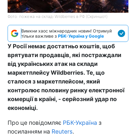
Фото: пожежа на складі Wildberries в РФ (Скриншот)
Вимкни хаос міжнародних новин! Отримуй
тільки важливе з
РБК-Україна у Google
У Росії немає достатньо коштів, щоб
врятувати продавців, які постраждали
від українських атак на склади
маркетплейсу Wildberries. Те, що
сталося з маркетплейсом, який
контролює половину ринку електронної
комерції в країні, - серйозний удар по
економіці.
Про це повідомляє
РБК-Україна
з
посиланням на
Reuters
.