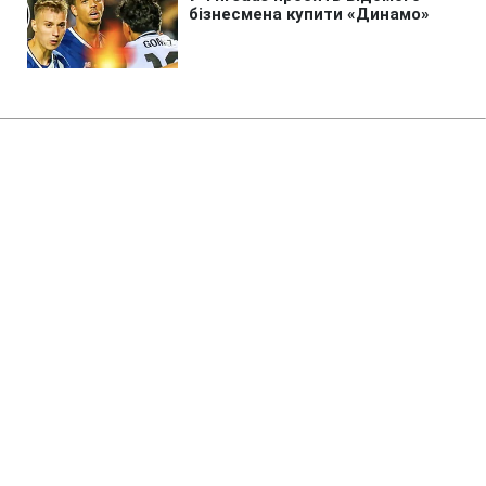
Головна
»
Новини
»
У світі
Росіяни чекають на візит Путіна
в регіони, бо перед цим
завозять тонни дешевого
бензину
01:20 08.08.2026 Сб
2 хв
До непрацюючих тижнями АЗС завозять
паливо перед приїздом диктатора
ЮЛІЯ МАЛОВІЧКО