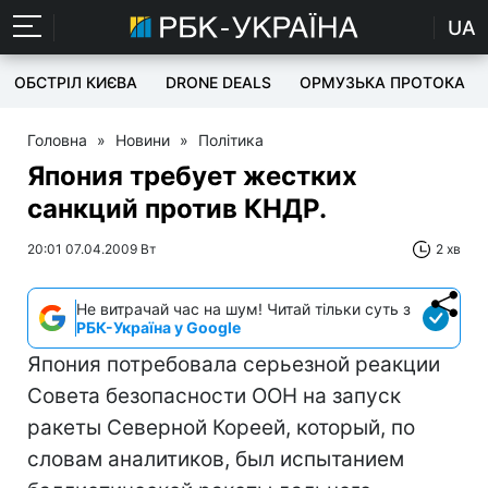
UA
ОБСТРІЛ КИЄВА
DRONE DEALS
ОРМУЗЬКА ПРОТОКА
Головна
»
Новини
»
Політика
Япония требует жестких
санкций против КНДР.
20:01 07.04.2009 Вт
2 хв
Не витрачай час на шум! Читай тільки суть з
РБК-Україна у Google
Япония потребовала серьезной реакции
Совета безопасности ООН на запуск
ракеты Северной Кореей, который, по
словам аналитиков, был испытанием