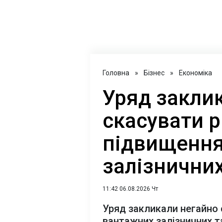
Головна
»
Бізнес
»
Економіка
Уряд закли
скасувати 
підвищення
залізнични
11:42 06.08.2026 Чт
Уряд закликали негайно 
вантажних залізничних т