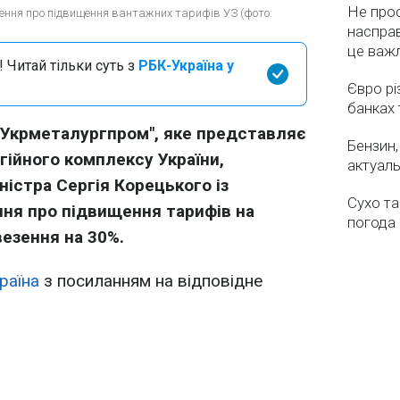
Не про
ення про підвищення вантажних тарифів УЗ (фото:
насправ
це важ
 Читай тільки суть з
РБК-Україна у
Євро рі
банках 
"Укрметалургпром", яке представляє
Бензин,
гійного комплексу України,
актуаль
ністра Сергія Корецького із
Сухо та
ння про підвищення тарифів на
погода 
везення на 30%.
раїна
з посиланням на відповідне