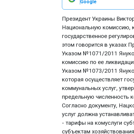
Google
Президент Украины Викто
Национальную комиссию, 
государственное регулиро
этом говорится в указах П
Указом №1071/2011 Януко
комиссию по ее ликвидаци
Указом №1073/2011 Януко
которая осуществляет гос
коммунальных услуг, утве
предельную численность к
Согласно документу, Нацк
услуг должна устанавливат
- тарифы на комуслуги су
субъектам хозяйствования