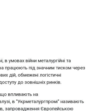
і, в умовах війни металургійні та
ва працюють під значним тиском через
вих дій, обмежені логістичні
оступу до зовнішніх ринків.
 що впливають на
лузі, в "Укрметалургпромі" називають
ів, запровадження Європейською