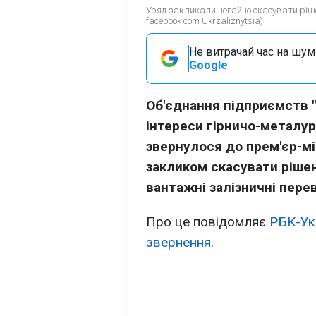
Уряд закликали негайно скасувати ріш
facebook com Ukrzaliznytsia)
Не витрачай час на шум!
Google
Об'єднання підприємств 
інтереси гірничо-металур
звернулося до прем'єр-мі
закликом скасувати ріше
вантажні залізничні пере
Про це повідомляє
РБК-Ук
звернення
.