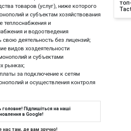
топ
ства товаров (услуг), ниже которого
Tact
онополий и субъектам хозяйствования
е теплоснабжения и
набжения и водоотведения
 свою деятельность без лицензий;
ние видов хоздеятельности
монополий и субъектами
х рынках;
платы за подключение к сетям
онополий и осуществления контроля
ь головне! Підпишіться на наші
новлення в Google!
 нас там, де вам зручно!