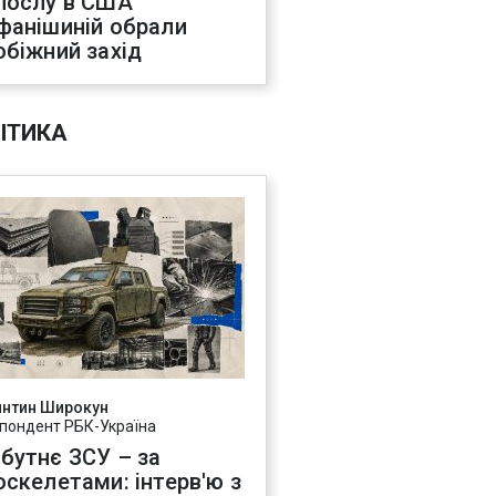
послу в США
фанішиній обрали
обіжний захід
ІТИКА
янтин Широкун
пондент РБК-Україна
бутнє ЗСУ – за
оскелетами: інтерв'ю з