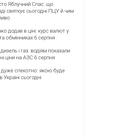
сто Яблучний Спас: що
ді святкує сьогодні ПЦУ й чим
ливо
зко додав в ціні: курс валют у
та обмінниках 6 серпня
 дизель і газ: водіям показали
ні ціни на АЗС 6 серпня
 дуже спекотно: якою буде
в Україні сьогодні