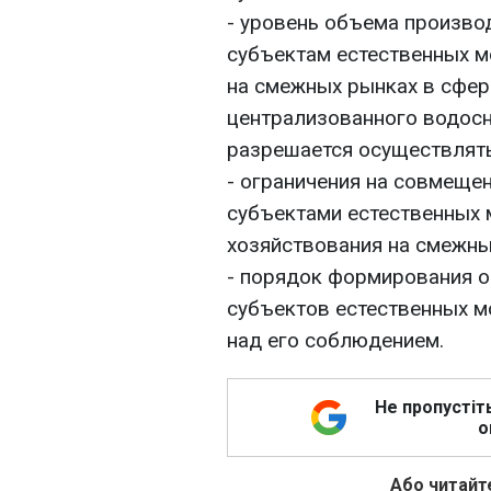
- уровень объема производ
субъектам естественных м
на смежных рынках в сфер
централизованного водос
разрешается осуществлять
- ограничения на совмеще
субъектами естественных 
хозяйствования на смежны
- порядок формирования о
субъектов естественных м
над его соблюдением.
Не пропустіт
о
Або читайте