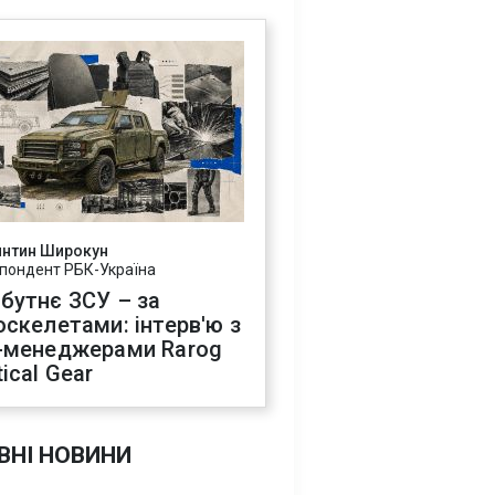
янтин Широкун
пондент РБК-Україна
бутнє ЗСУ – за
оскелетами: інтерв'ю з
-менеджерами Rarog
ical Gear
ВНІ НОВИНИ