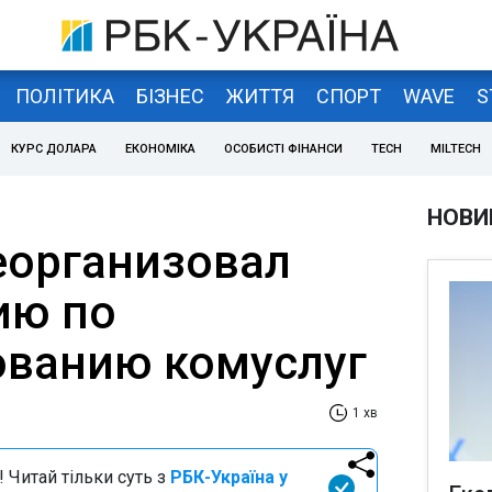
ПОЛІТИКА
БІЗНЕС
ЖИТТЯ
СПОРТ
WAVE
S
КУРС ДОЛАРА
ЕКОНОМІКА
ОСОБИСТІ ФІНАНСИ
TECH
MILTECH
НОВИ
еорганизовал
ию по
ованию комуслуг
1 хв
 Читай тільки суть з
РБК-Україна у