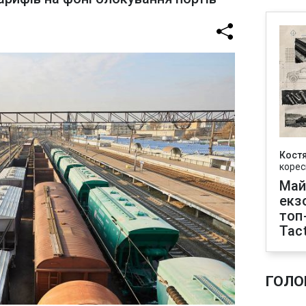
Кост
корес
Май
екз
топ
Tact
ГОЛО