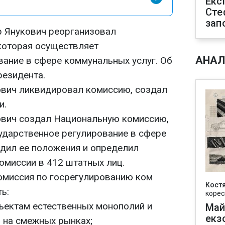
Екс
Сте
зап
р Янукович реорганизовал
которая осуществляет
АНАЛ
вание в сфере коммунальных услуг. Об
резидента.
вич ликвидировал комиссию, создал
и.
вич создал Национальную комиссию,
ударственное регулирование в сфере
рдил ее положения и определил
омиссии в 412 штатных лиц.
омиссия по госрегулированию ком
Кост
ь:
корес
бъектам естественных монополий и
Май
екз
 на смежных рынках;