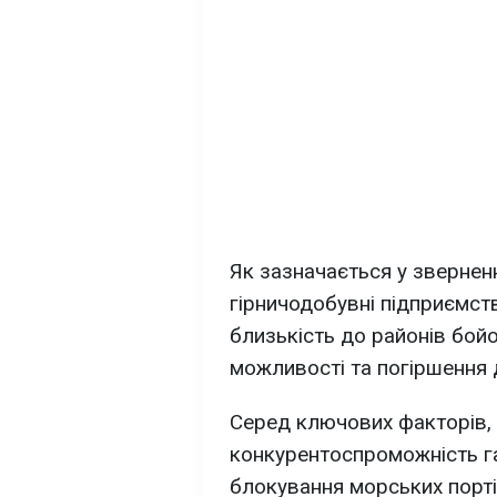
Як зазначається у зверненн
гірничодобувні підприємст
близькість до районів бойо
можливості та погіршення д
Серед ключових факторів,
конкурентоспроможність га
блокування морських порт