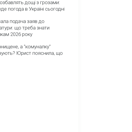
озбавлять дощі з грозами:
де погода в Україні сьогодні
ала подача заяв до
атури: що треба знати
икам 2026 року
нищене, а "комуналку"
вують? Юрист пояснила, що