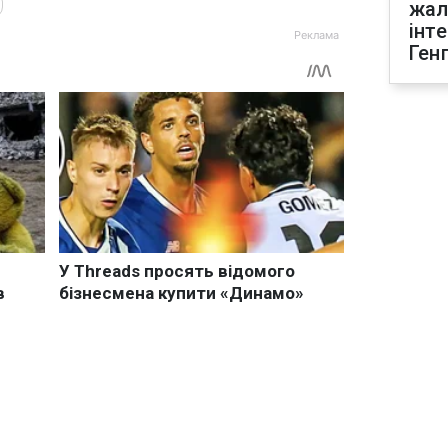
жал
інт
Ген