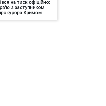
івся на тиск офіційно:
ерв'ю з заступником
прокурора Кримом