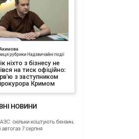
 Акимова
ниця рубрики Надзвичайні події
ік ніхто з бізнесу не
івся на тиск офіційно:
ерв'ю з заступником
прокурора Кримом
ВНІ НОВИНИ
 АЗС: скільки коштують бензин,
і автогаз 7 серпня