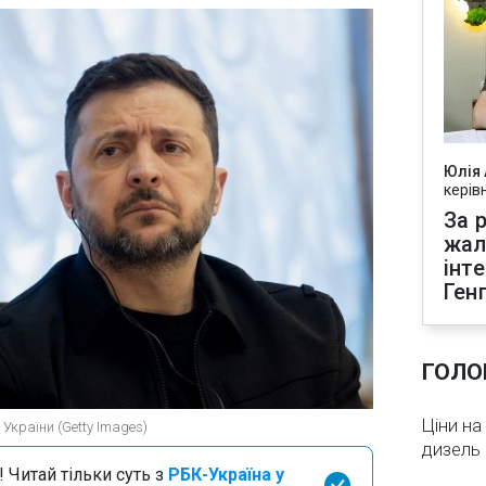
Юлія
керів
За р
жал
інт
Ген
ГОЛО
Ціни на
України (Getty Images)
дизель 
 Читай тільки суть з
РБК-Україна у