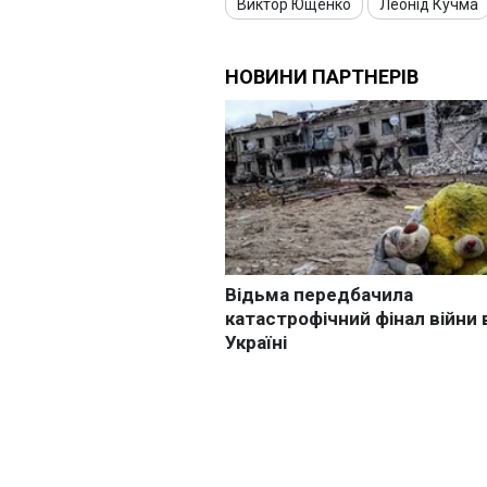
Виктор Ющенко
Леонід Кучма