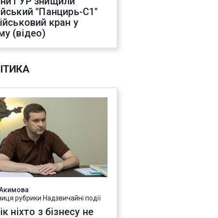
ни ГУР знищили
ійський "Панцирь-С1"
військовий кран у
му (відео)
ІТИКА
 Акимова
ниця рубрики Надзвичайні події
ік ніхто з бізнесу не