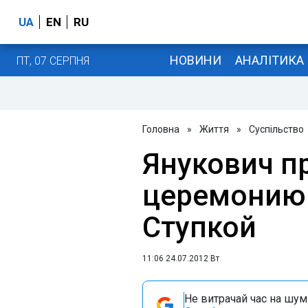
UA
EN
RU
НОВИНИ
АНАЛІТИКА
ПТ, 07 СЕРПНЯ
Головна
»
Життя
»
Суспільство
Янукович п
церемонию
Ступкой
11:06 24.07.2012 Вт
Не витрачай час на шум!