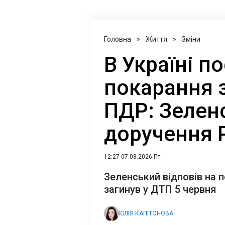
Головна
»
Життя
»
Зміни
В Україні п
покарання 
ПДР: Зелен
доручення 
12:27 07.08.2026 Пт
Зеленський відповів на 
загинув у ДТП 5 червня
ЮЛІЯ КАПІТОНОВА