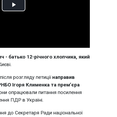
Play
Video
ч - батько 12-річного хлопчика, який
иєві.
після розгляду петиції
направив
РНБО Ігоря Клименка та прем’єра
вони опрацювали питання посилення
ння ПДР в Україні.
ня до Секретаря Ради національної