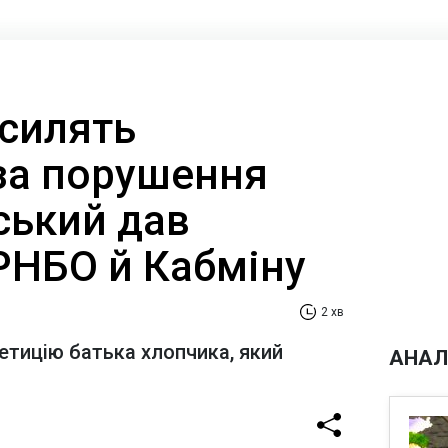
осилять
за порушення
ський дав
РНБО й Кабміну
2 хв
петицію батька хлопчика, який
АНАЛ