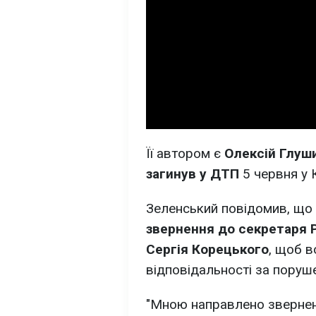
Її автором є
Олексій Глуши
загинув у ДТП
5 червня у К
Зеленський повідомив, що 
звернення до секретаря 
Сергія Корецького
, щоб 
відповідальності за поруше
"Мною направлено звернен