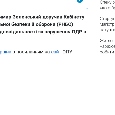
Спеку р
якою бу
имир Зеленський доручив Кабінету
Стартув
льної безпеки й оборони (РНБО)
магістр
вступн
дповідальності за порушення ПДР в
Житло з
нарахо
раїна
з посиланням на
сайт
ОПУ.
робити