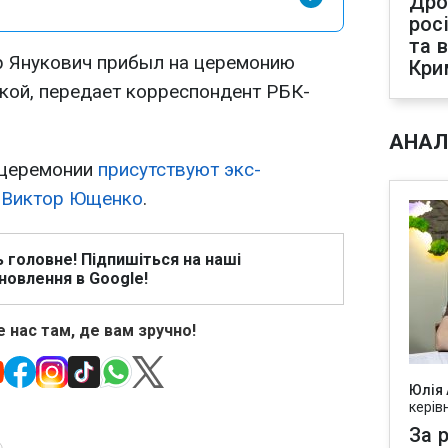
Дро
рос
та 
р Янукович прибыл на церемонию
Кри
кой, передает корреспондент РБК-
АНАЛ
 церемонии
присутствуют экс-
и
Виктор Ющенко
.
ь головне! Підпишіться на наші
новлення в Google!
 нас там, де вам зручно!
Юлія
керів
За р