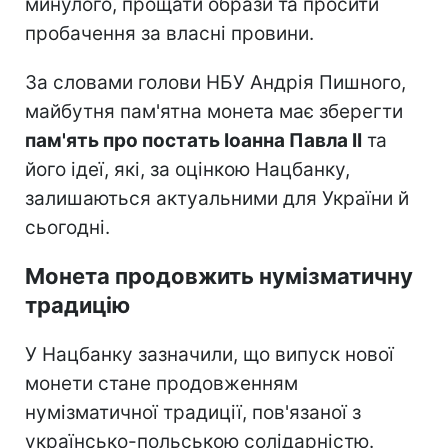
минулого, прощати образи та просити
пробачення за власні провини.
За словами голови НБУ Андрія Пишного,
майбутня пам'ятна монета має зберегти
пам'ять про постать Іоанна Павла II
та
його ідеї, які, за оцінкою Нацбанку,
залишаються актуальними для України й
сьогодні.
Монета продовжить нумізматичну
традицію
У Нацбанку зазначили, що випуск нової
монети стане продовженням
нумізматичної традиції, пов'язаної з
українсько-польською солідарністю.