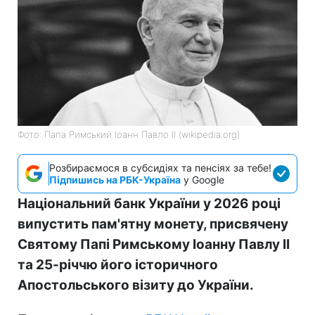
Фото: Папа Римський Іоанн Павло II (wikipedia.org)
Розбираємося в субсидіях та пенсіях за тебе!
Підпишись на РБК-Україна
у Google
Національний банк України у 2026 році
випустить пам'ятну монету, присвячену
Святому Папі Римському Іоанну Павлу II
та 25-річчю його історичного
Апостольського візиту до України.