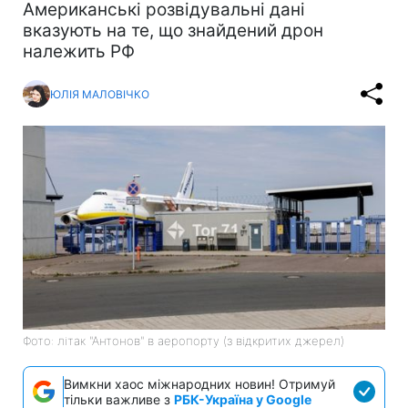
Американські розвідувальні дані
вказують на те, що знайдений дрон
належить РФ
ЮЛІЯ МАЛОВІЧКО
Фото: літак "Антонов" в аеропорту (з відкритих джерел)
Вимкни хаос міжнародних новин! Отримуй
тільки важливе з
РБК-Україна у Google