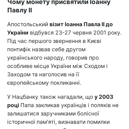
Чому монету присвятили Іоанну
Павлу II
Апостольський
візит Іоанна Павла II до
України
відбувся 23-27 червня 2001 року.
Під час першого звернення в Києві
понтифік назвав себе другом
українського народу, говорив про
особливе місце України між Сходом і
Заходом та наголосив на її
європейському покликанні.
У Нацбанку також нагадали, що
у 2003
році
Папа закликав українців і поляків не
залишатися заручниками болісної
історичної пам'яті, визнавати помилки