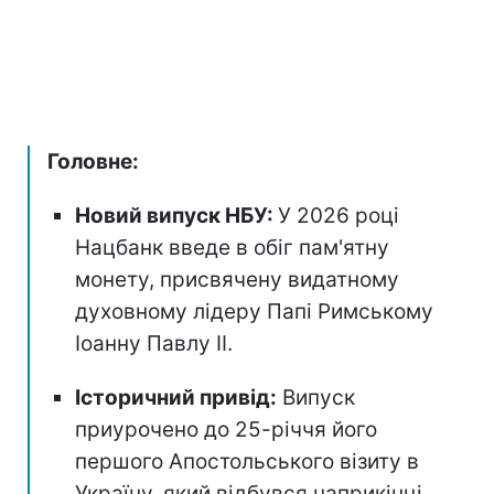
Головне:
Новий випуск НБУ:
У 2026 році
Нацбанк введе в обіг пам'ятну
монету, присвячену видатному
духовному лідеру Папі Римському
Іоанну Павлу II.
Історичний привід:
Випуск
приурочено до 25-річчя його
першого Апостольського візиту в
Україну, який відбувся наприкінці