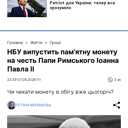
Головна
»
Життя
»
Гроші
НБУ випустить пам'ятну монету
на честь Папи Римського Іоанна
Павла II
23:39 07.08.2026 Пт
3 хв
Чи чекати монету в обігу вже цьогоріч?
ТЕТЯНА ВЕРЕМЄЄВА