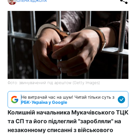
ОЛЕНА БДЖОЛА
Фото: звинувачений під арештом (Getty Images)
Не витрачай час на шум! Читай тільки суть з
РБК-Україна у Google
Колишній начальника Мукачівського ТЦК
та СП та його підлеглий "заробляли" на
незаконному списанні з військового