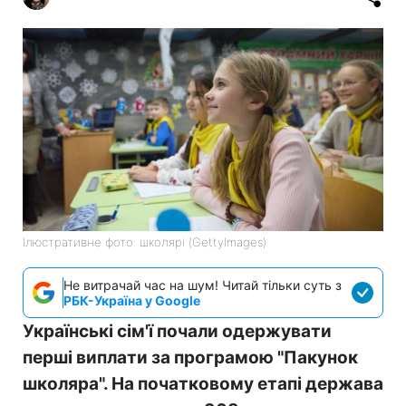
Ілюстративне фото: школярі (GettyImages)
Не витрачай час на шум! Читай тільки суть з
РБК-Україна у Google
Українські сім'ї почали одержувати
перші виплати за програмою "Пакунок
школяра". На початковому етапі держава