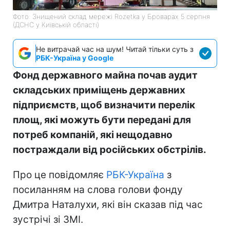
Фото: Знищений склад мережі Rozetka у Броварах 5 серпня
(ДСНС у Київській області)
Не витрачай час на шум! Читай тільки суть з
РБК-Україна у Google
Фонд державного майна почав аудит
складських приміщень державних
підприємств, щоб визначити перелік
площ, які можуть бути передані для
потреб компаній, які нещодавно
постраждали від російських обстрілів.
Про це повідомляє
РБК-Україна
з
посиланням на слова голови фонду
Дмитра Наталухи, які він сказав під час
зустрічі зі ЗМІ.