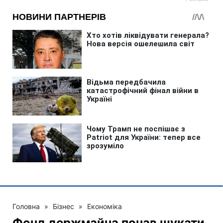
Головна
»
Бізнес
»
Економіка
Фонд держмайна почав шукати