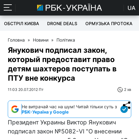
UA
ОБСТРІЛ КИЄВА
DRONE DEALS
ОРМУЗЬКА ПРОТОКА
Головна
»
Новини
»
Політика
Янукович подписал закон,
который предоставит право
детям шахтеров поступать в
ПТУ вне конкурса
11:03 20.07.2012 Пт
2 хв
Не витрачай час на шум! Читай тільки суть з
РБК-Україна у Google
Президент Украины Виктор Янукович
подписал закон №5082-VI "О внесении