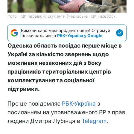
Фото: ТЦК перевіряє дкументи (Черкаське ТЦК Facebook)
Вимкни хаос міжнародних новин! Отримуй
тільки важливе з
РБК-Україна у Google
Одеська область посідає перше місце в
Україні за кількістю звернень щодо
можливих незаконних дій з боку
працівників територіальних центрів
комплектування та соціальної
підтримки.
Про це повідомляє
РБК-Україна
з
посиланням на уповноваженого ВР з прав
людини Дмитра Лубінця в
Telegram.