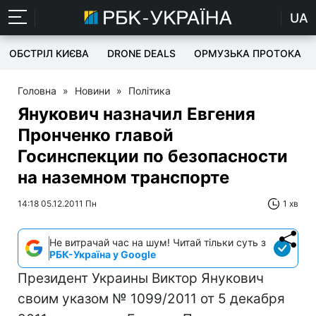
UA
ОБСТРІЛ КИЄВА
DRONE DEALS
ОРМУЗЬКА ПРОТОКА
Головна
»
Новини
»
Політика
Янукович назначил Евгения
Пронченко главой
Госинспекции по безопасности
на наземном транспорте
14:18 05.12.2011 Пн
1 хв
Не витрачай час на шум! Читай тільки суть з
РБК-Україна у Google
Президент Украины Виктор Янукович
своим указом № 1099/2011 от 5 декабря