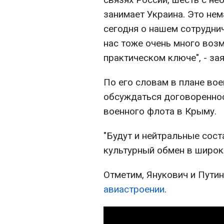
занимает Украина. Это нем
сегодня о нашем сотруднич
нас тоже очень много возм
практическом ключе", - за
По его словам в плане вое
обсуждаться договоренно
военного флота в Крыму.
"Будут и нейтральные сост
культурный обмен в широко
Отметим, Янукович и Пути
авиастроении
.