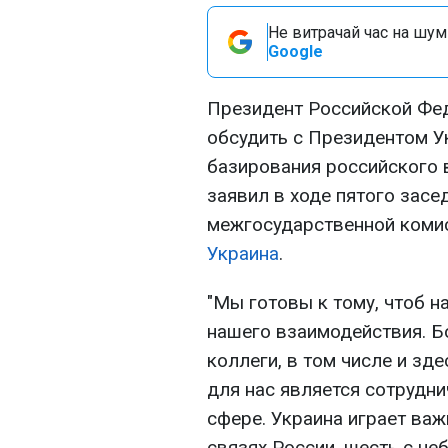
Не витрачай час на шум!
Google
Президент Российской Фе
обсудить с Президентом 
базирования российского 
заявил в ходе пятого засе
межгосударственной коми
Украина
.
"Мы готовы к тому, чтоб н
нашего взаимодействия. 
коллеги, в том числе и зд
для нас является сотрудн
сфере. Украина играет ва
связях России, шесть с н