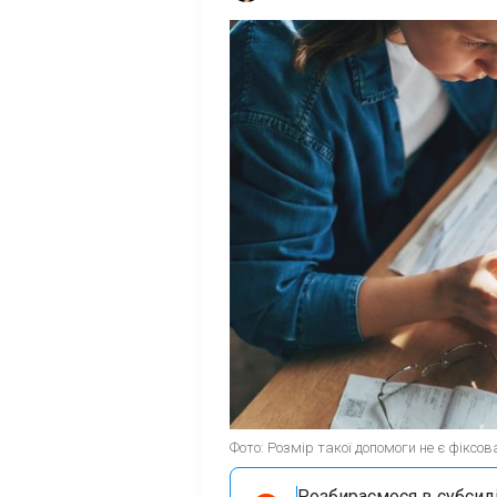
Фото: Розмір такої допомоги не є фіксов
Розбираємося в субсидія