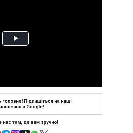
Play
Video
ь головне! Підпишіться на наші
новлення в Google!
 нас там, де вам зручно!