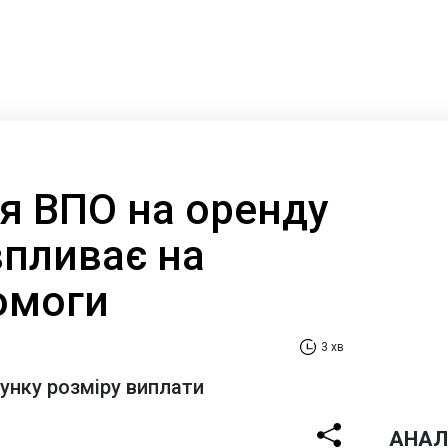
ля ВПО на оренду
впливає на
омоги
3 хв
хунку розміру виплати
АНАЛ