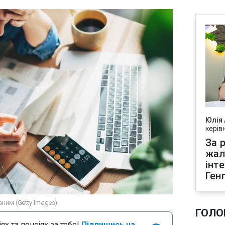
Юлія
керів
За р
жал
інт
Ген
аним (Getty Images)
ГОЛО
х та пенсіях за тебе!
Підпишись на