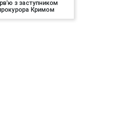
ерв'ю з заступником
прокурора Кримом