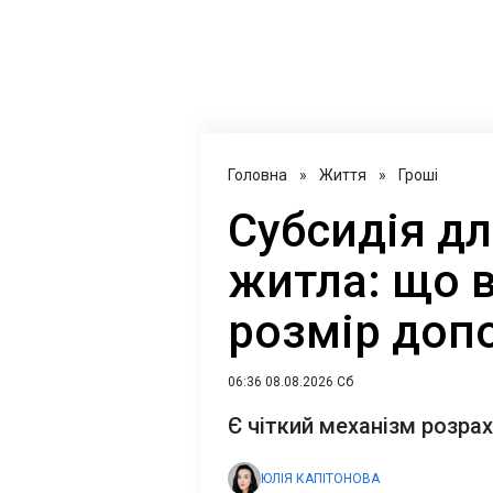
Головна
»
Життя
»
Гроші
Субсидія д
житла: що 
розмір доп
06:36 08.08.2026 Сб
Є чіткий механізм розра
ЮЛІЯ КАПІТОНОВА