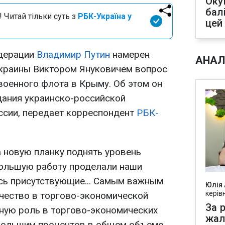
Оку
бал
 Читай тільки суть з
РБК-Україна у
цей
дерации
Владимир Путин
намерен
АНАЛ
Украины Виктором Януковичем вопрос
военного флота в Крыму. Об этом он
дания украинско-российской
ссии, передает корреспондент
РБК-
а новую планку поднять уровень
Большую работу проделали наши
есь присутствующие... Самым важным
Юлія
керів
ичество в торгово-экономической
За р
жную роль в торгово-экономических
жал
ебольшим процентов в общем объеме