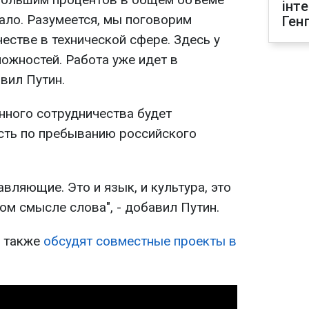
інт
ало. Разумеется, мы поговорим
Ген
естве в технической сфере. Здесь у
ожностей. Работа уже идет в
явил Путин.
нного сотрудничества будет
сть по пребыванию российского
авляющие. Это и язык, и культура, это
м смысле слова", - добавил Путин.
н также
обсудят совместные проекты в