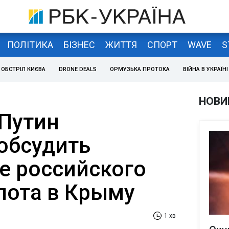
ПОЛІТИКА
БІЗНЕС
ЖИТТЯ
СПОРТ
WAVE
S
ОБСТРІЛ КИЄВА
DRONE DEALS
ОРМУЗЬКА ПРОТОКА
ВІЙНА В УКРАЇНІ
НОВИ
 Путин
обсудить
е российского
лота в Крыму
1 хв