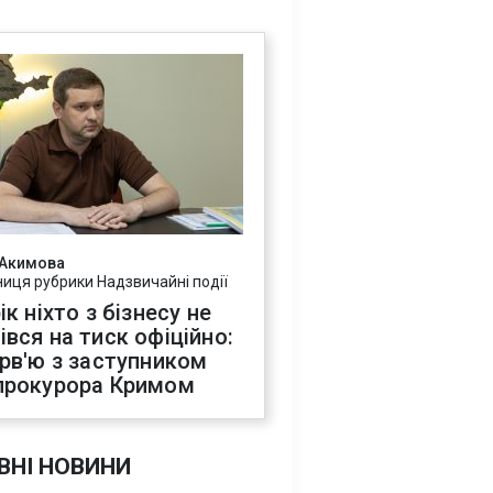
 Акимова
ниця рубрики Надзвичайні події
ік ніхто з бізнесу не
івся на тиск офіційно:
ерв'ю з заступником
прокурора Кримом
ВНІ НОВИНИ