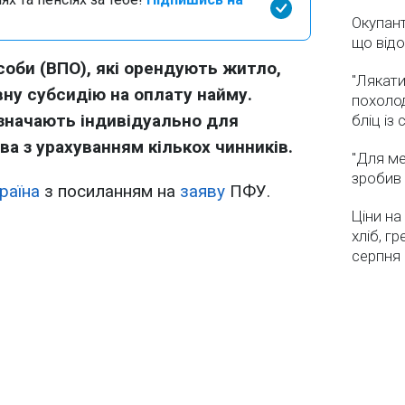
Окупант
що від
оби (ВПО), які орендують житло,
"Лякати
у субсидію на оплату найму.
похолод
изначають індивідуально для
бліц із
а з урахуванням кількох чинників.
"Для ме
зробив 
раїна
з посиланням на
заяву
ПФУ.
Ціни на
хліб, г
серпня