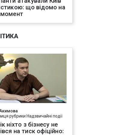
панти атакували Київ
істикою: що відомо на
 момент
ІТИКА
 Акимова
ниця рубрики Надзвичайні події
ік ніхто з бізнесу не
івся на тиск офіційно: