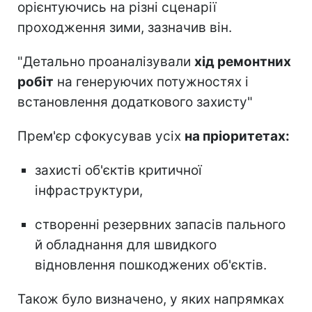
орієнтуючись на різні сценарії
проходження зими, зазначив він.
"Детально проаналізували
хід ремонтних
робіт
на генеруючих потужностях і
встановлення додаткового захисту"
Прем'єр сфокусував усіх
на пріоритетах:
захисті об'єктів критичної
інфраструктури,
створенні резервних запасів пального
й обладнання для швидкого
відновлення пошкоджених об'єктів.
Також було визначено, у яких напрямках