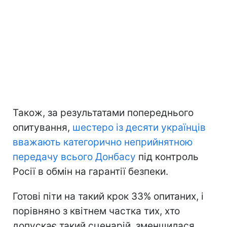
Також, за результатами попереднього
опитування,
шестеро із десяти українців
вважають категорично неприйнятною
передачу всього Донбасу
під контроль
Росії в обмін на гарантії безпеки.
Готові піти на такий крок 33% опитаних, і
порівняно з квітнем частка тих, хто
допускає такий сценарій, зменшилася.