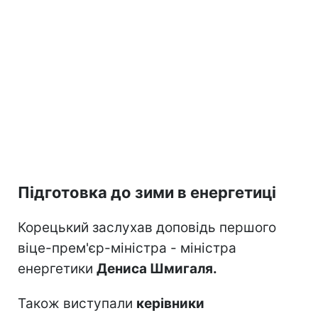
Підготовка до зими в енергетиці
Корецький заслухав доповідь першого
віце-прем'єр-міністра - міністра
енергетики
Дениса Шмигаля.
Також виступали
керівники