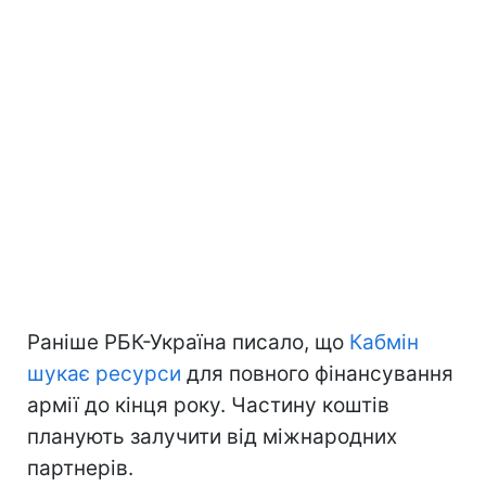
Раніше РБК-Україна писало, що
Кабмін
шукає ресурси
для повного фінансування
армії до кінця року. Частину коштів
планують залучити від міжнародних
партнерів.