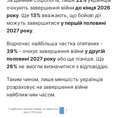
За даними соціологів, лише
22%
українців
очікують завершення війни
до кінця 2026
року
. Ще
13%
вважають, що бойові дії
можуть завершитися
у першій половині
2027 року
.
Водночас найбільша частка опитаних -
39%
- очікує завершення війни
у другій
половині 2027 року
або ще пізніше. Ще
26%
не змогли визначитися з відповіддю.
Таким чином, лише меншість українців
розраховує на завершення війни
найближчим часом.