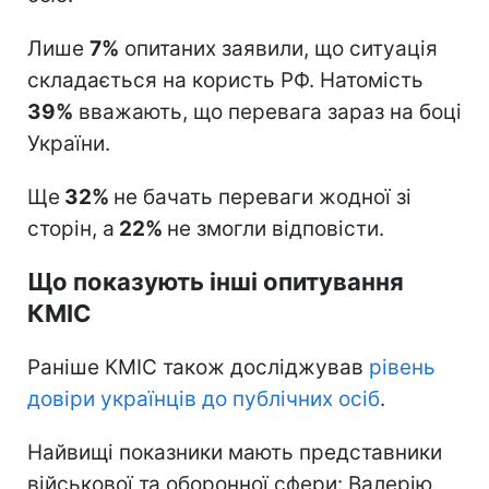
Лише
7%
опитаних заявили, що ситуація
складається на користь РФ. Натомість
39%
вважають, що перевага зараз на боці
України.
Ще
32%
не бачать переваги жодної зі
сторін, а
22%
не змогли відповісти.
Що показують інші опитування
КМІС
Раніше КМІС також досліджував
рівень
довіри українців до публічних осіб
.
Найвищі показники мають представники
військової та оборонної сфери: Валерію