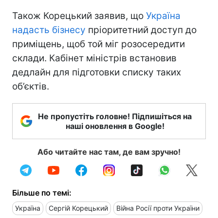
Також Корецький заявив, що
Україна
надасть бізнесу
пріоритетний доступ до
приміщень, щоб той міг розосередити
склади. Кабінет міністрів встановив
дедлайн для підготовки списку таких
об’єктів.
Не пропустіть головне! Підпишіться на
наші оновлення в Google!
Або читайте нас там, де вам зручно!
Більше по темі:
Україна
Сергій Корецький
Війна Росії проти України