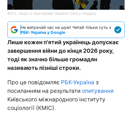
Фото: люди з прапорами України (Getty Images)
Не витрачай час на шум! Читай тільки суть з
РБК-Україна у Google
Лише кожен п'ятий українець допускає
завершення війни до кінця 2026 року,
тоді як значно більше громадян
називають пізніші строки.
Про це повідомляє
РБК-Україна
з
посиланням на результати
опитування
Київського міжнародного інституту
соціології (КМІС).