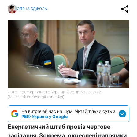
ОЛЕНА БДЖОЛА
Фото: прем'єр-міністр України Сергій Корецький
(facebook.com/sergii.koretskyi)
Не витрачай час на шум! Читай тільки суть з
РБК-Україна у Google
Енергетичний штаб провів чергове
засідання. Зокрема, окреслені напрямки