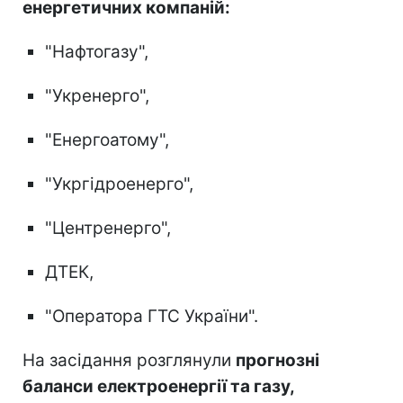
енергетичних компаній:
"Нафтогазу",
"Укренерго",
"Енергоатому",
"Укргідроенерго",
"Центренерго",
ДТЕК,
"Оператора ГТС України".
На засідання розглянули
прогнозні
баланси електроенергії та газу,