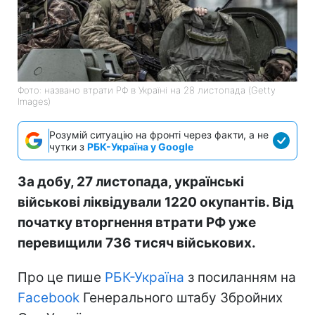
Фото: названо втрати РФ в Україні на 28 листопада (Getty
Images)
Розумій ситуацію на фронті через факти, а не
чутки з
РБК-Україна у Google
За добу, 27 листопада, українські
військові ліквідували 1220 окупантів. Від
початку вторгнення втрати РФ уже
перевищили 736 тисяч військових.
Про це пише
РБК-Україна
з посиланням на
Facebook
Генерального штабу Збройних