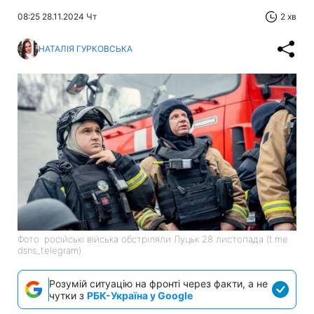
08:25 28.11.2024 Чт
2 хв
НАТАЛІЯ ГУРКОВСЬКА
Фото: російські війська обстріляли Луцьк 28 листопада (t.me
dsns_telegram)
Розумій ситуацію на фронті через факти, а не
чутки з
РБК-Україна у Google