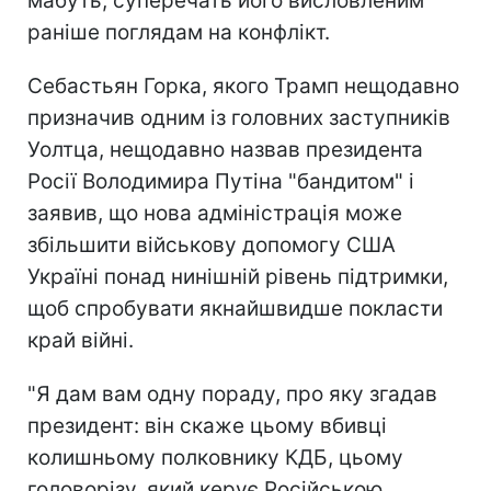
мабуть, суперечать його висловленим
раніше поглядам на конфлікт.
Себастьян Горка, якого Трамп нещодавно
призначив одним із головних заступників
Уолтца, нещодавно назвав президента
Росії Володимира Путіна "бандитом" і
заявив, що нова адміністрація може
збільшити військову допомогу США
Україні понад нинішній рівень підтримки,
щоб спробувати якнайшвидше покласти
край війні.
"Я дам вам одну пораду, про яку згадав
президент: він скаже цьому вбивці
колишньому полковнику КДБ, цьому
головорізу, який керує Російською