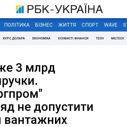
ПОЛІТИКА
БІЗНЕС
ЖИТТЯ
СПОРТ
WAVE
S
КУРС ДОЛАРА
ЕКОНОМІКА
ОСОБИСТІ ФІНАНСИ
TECH
MILTECH
же 3 млрд
иручки.
ргпром"
ряд не допустити
 вантажних