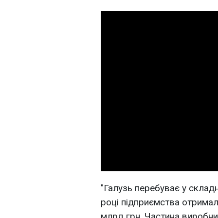
"Галузь перебуває у склад
році підприємства отримал
млрд грн. Частина виробни