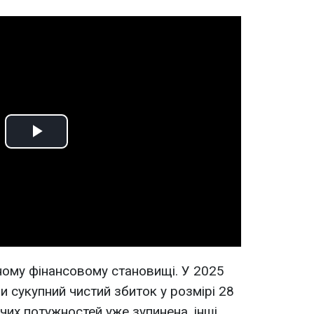
Play
Video
ному фінансовому становищі. У 2025
и сукупний чистий збиток у розмірі 28
чих потужностей уже зупинена, інші