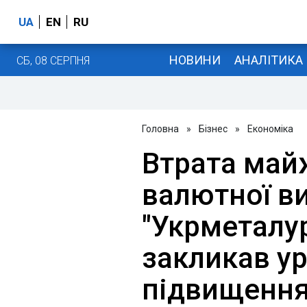
UA
EN
RU
НОВИНИ
АНАЛІТИКА
СБ, 08 СЕРПНЯ
Головна
»
Бізнес
»
Економіка
Втрата май
валютної в
"Укрметалу
закликав у
підвищення