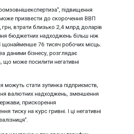
ромзовнішекспертиза", підвищення
 може призвести до скорочення ВВП
 грн, втрати близько 2,4 млрд доларів
ння бюджетних надходжень більш ніж
ії щонайменше 76 тисяч робочих місць.
за даними бізнесу, розглядає
, що може посилити негативні
я можуть стати зупинка підприємств,
іння валютних надходжень, зменшення
держави, прискорення
ння тиску на курс гривні. І ці негативні
залізниця".