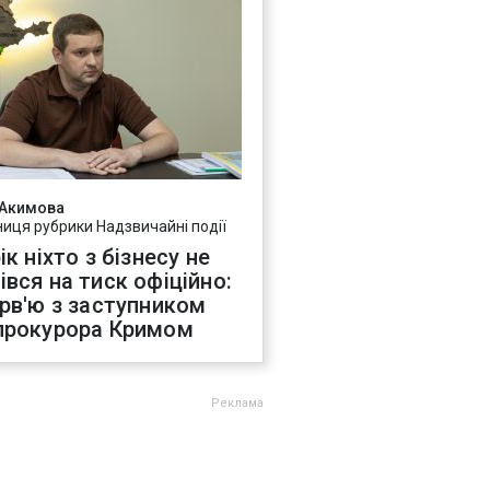
 Акимова
ниця рубрики Надзвичайні події
ік ніхто з бізнесу не
івся на тиск офіційно:
ерв'ю з заступником
прокурора Кримом