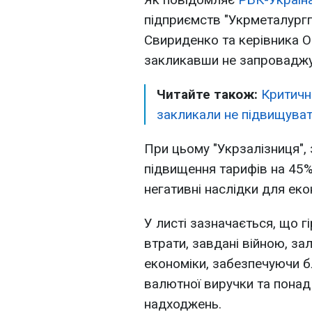
підприємств "Укрметалургп
Свириденко та керівника О
закликавши не запроваджу
Читайте також:
Критичн
закликали не підвищуват
При цьому "Укрзалізниця", 
підвищення тарифів на 45
негативні наслідки для еко
У листі зазначається, що г
втрати, завдані війною, з
економіки, забезпечуючи б
валютної виручки та понад
надходжень.