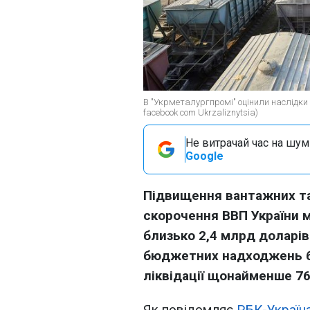
В "Укрметалургпромі" оцінили наслідки
facebook com Ukrzaliznytsia)
Не витрачай час на шум!
Google
Підвищення вантажних та
скорочення ВВП України м
близько 2,4 млрд доларі
бюджетних надходжень бі
ліквідації щонайменше 76
Як повідомляє
РБК-Україн