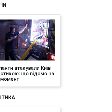
НИ
панти атакували Київ
істикою: що відомо на
 момент
ІТИКА