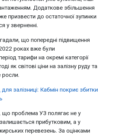
антаженням. Додаткове збільшення
же призвести до остаточної зупинки
ся у зверненні.
агадали, що попередні підвищення
2022 роках вже були
еріод тарифи на окремі категорії
ді як світові ціни на залізну руду та
 росли.
 для залізниці: Кабмін покриє збитки
ь
 що проблема УЗ полягає не у
 залишається прибутковим, а у
ажирських перевезень. За оцінками