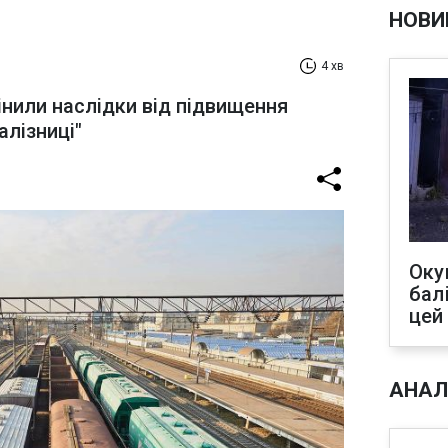
НОВИ
4 хв
інили наслідки від підвищення
алізниці"
Оку
бал
цей
АНАЛ