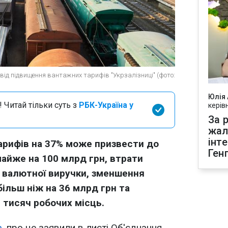
 від підвищення вантажних тарифів "Укрзалізниці" (фото:
Юлія
 Читай тільки суть з
РБК-Україна у
керів
За р
жал
інт
рифів на 37% може призвести до
Ген
айже на 100 млрд грн, втрати
в валютної виручки, зменшення
льш ніж на 36 млрд грн та
 тисяч робочих місць.
а
, про це заявили в листі Об'єднання