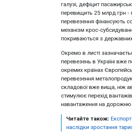
галузі, дефіцит пасажирськ
перевищить 25 млрд грн - 
перевезення фінансують со
механізм крос-субсидування
покриваються з державних
Окремо в листі зазначаєтьс
перевезень в Україні вже 
окремих країнах Європейсь
перевезення металопродукц
складової вже вища, ніж 
стимулює перехід вантажі
навантаження на дорожню 
Читайте також:
Експорт
наслідки зростання тари