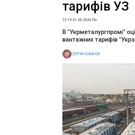
тарифів УЗ
15:19 01.06.2026 Пн
В "Укрметалургпромі" оц
вантажних тарифів "Укрз
СЕРГІЙ НОВІКОВ