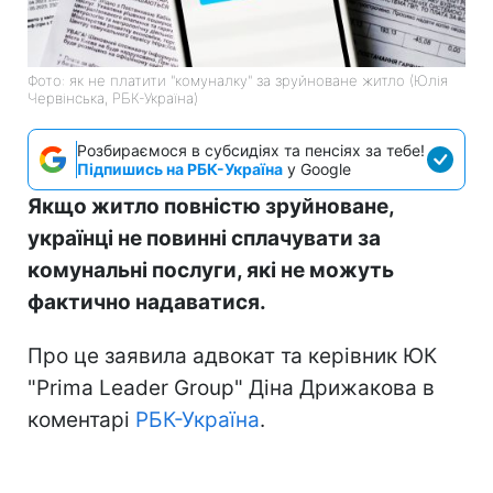
Фото: як не платити "комуналку" за зруйноване житло (Юлія
Червінська, РБК-Україна)
Розбираємося в субсидіях та пенсіях за тебе!
Підпишись на РБК-Україна
у Google
Якщо житло повністю зруйноване,
українці не повинні сплачувати за
комунальні послуги, які не можуть
фактично надаватися.
Про це заявила адвокат та керівник ЮК
"Prima Leader Group" Діна Дрижакова в
коментарі
РБК-Україна
.