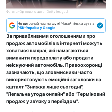
Фото: вибір нового авто (Getty Images)
Не витрачай час на шум! Читай тільки суть з
РБК-Україна у Google
За привабливими оголошеннями про
продаж автомобілів в інтернеті можуть
ховатися шахраї, які намагаються
виманити передоплату або продати
неіснуючий автомобіль. Правоохоронці
зазначають, що зловмисники часто
використовують емоційні заголовки на
кшталт "Знижка лише сьогодні",
"Легальна угода онлайн" або "Терміновий
продаж у зв’язку з переїздом".