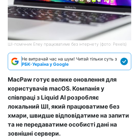
ШІ-помічник Eney працюватиме без інтернету (фото: Pexels)
Не витрачай час на шум! Читай тільки суть з
РБК-Україна у Google
MacPaw готує велике оновлення для
користувачів macOS. Компанія у
співпраці з Liquid AI розробляє
локальний ШІ, який працюватиме без
хмари, швидше відповідатиме на запити
та не передаватиме особисті дані на
зовнішні сервери.