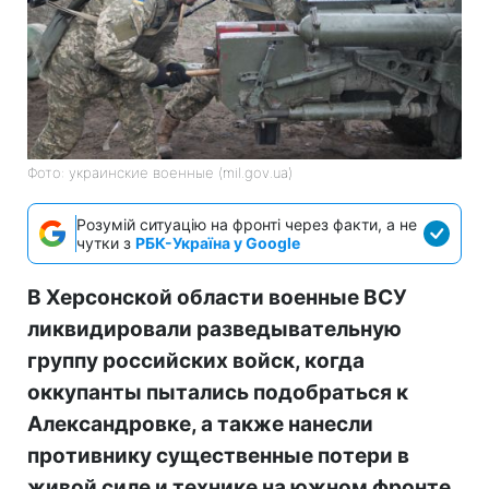
Фото: украинские военные (mil.gov.ua)
Розумій ситуацію на фронті через факти, а не
чутки з
РБК-Україна у Google
В Херсонской области военные ВСУ
ликвидировали разведывательную
группу российских войск, когда
оккупанты пытались подобраться к
Александровке, а также нанесли
противнику существенные потери в
живой силе и технике на южном фронте.