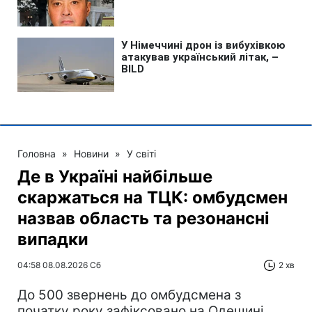
Головна
»
Новини
»
У світі
Де в Україні найбільше
скаржаться на ТЦК: омбудсмен
назвав область та резонансні
випадки
04:58 08.08.2026 Сб
2 хв
До 500 звернень до омбудсмена з
початку року зафіксовано на Одещині