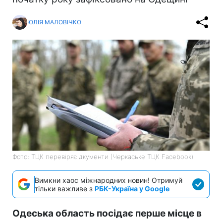
ЮЛІЯ МАЛОВІЧКО
Фото: ТЦК перевіряє дкументи (Черкаське ТЦК Facebook)
Вимкни хаос міжнародних новин! Отримуй
тільки важливе з
РБК-Україна у Google
Одеська область посідає перше місце в