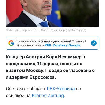
Фото: канцлер Австрии Карл Нехаммер (GettyImages)
Вимкни хаос міжнародних новин! Отримуй
тільки важливе з
РБК-Україна у Google
Канцлер Австрии Карл Нехаммер в
понедельник, 11 апреля, посетит с
визитом Москву. Поезда согласована с
лидерами Евросоюза.
Об этом сообщает
РБК-Украина
со
ссылкой на
Kronen Zeitung
.