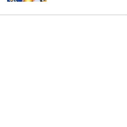
Головна
»
Новини
»
Війна в Україні
Бійці ЗСУ отримали особливе
спорядження Бундесверу: що в
нього входить
04:06 08.08.2026 Сб
2 хв
Нова система побудована за принципом
багатошаровості та адаптивності
ПИЛИП БОЙКО