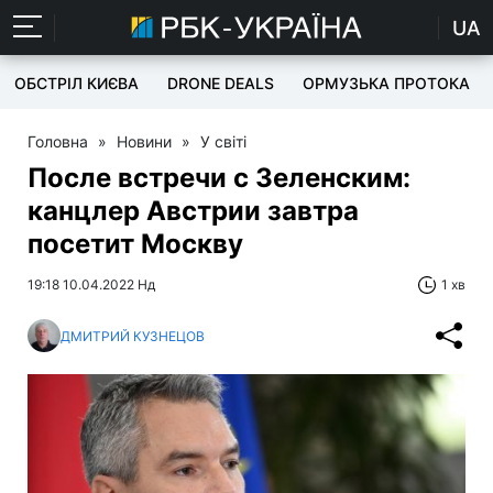
UA
ОБСТРІЛ КИЄВА
DRONE DEALS
ОРМУЗЬКА ПРОТОКА
Головна
»
Новини
»
У світі
После встречи с Зеленским:
канцлер Австрии завтра
посетит Москву
19:18 10.04.2022 Нд
1 хв
ДМИТРИЙ КУЗНЕЦОВ