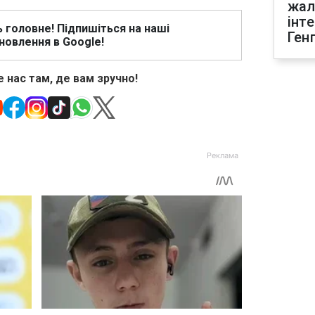
жал
інт
ь головне! Підпишіться на наші
Ген
новлення в Google!
 нас там, де вам зручно!