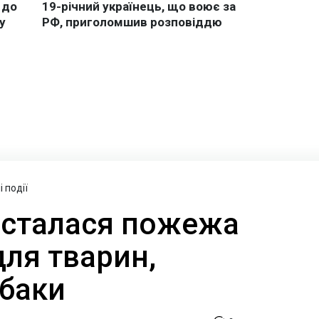
 події
 сталася пожежа
для тварин,
обаки