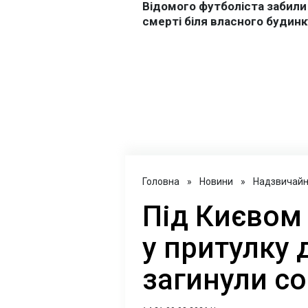
Головна
»
Новини
»
Надзвичайні
Під Києвом
у притулку 
загинули с