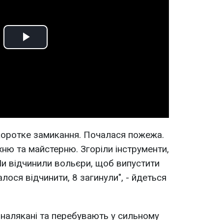
Play
Video
 коротке замикання. Почалася пожежа.
хню та майстерню. Згоріли інструменти,
Ми відчинили вольєри, щоб випустити
алося відчинити, 8 загинули", - йдеться
 налякані та перебувають у сильному