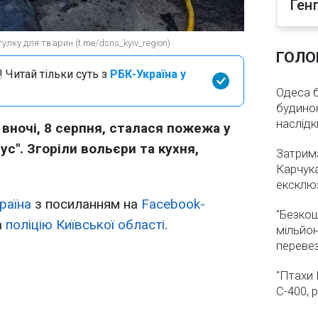
Ген
улку для тварин (t.me/dsns_kyiv_region)
ГОЛО
 Читай тільки суть з
РБК-Україна у
Одеса бе
будинок
наслідк
 вночі, 8 серпня, сталася пожежа у
ус". Згоріли вольєри та кухня,
Затрима
Карчука
ексклюз
раїна
з посиланням на
Facebook-
"Безкош
а
поліцію Київської області
.
мільйон
переве
"Птахи 
С-400, 