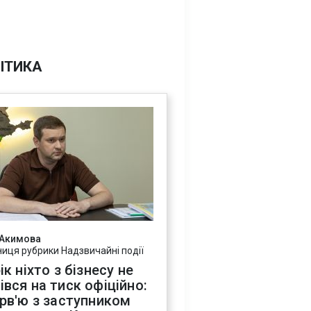
ІТИКА
 Акимова
ниця рубрики Надзвичайні події
ік ніхто з бізнесу не
івся на тиск офіційно:
ерв'ю з заступником