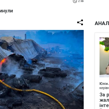
2 хв
гинули
АНАЛ
Юлія
керів
За р
жал
інт