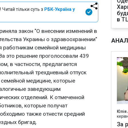
Оде
Харк
 Читай тільки суть з
РБК-Україна у
буд
в Т
риняла закон "О внесении изменений в
тельства Украины о здравоохранении"
АНАЛ
я работникам семейной медицины
 За это решение проголосовали 439
ом, в частности, предлагается
полнительный трехдневный отпуск
 семейной медицине, которые
налогичные заведующим
ических отделений. К отмеченной
ботников, которые получат
Юлія
еобходимо также отнести средний
керів
здных бригад.
За р