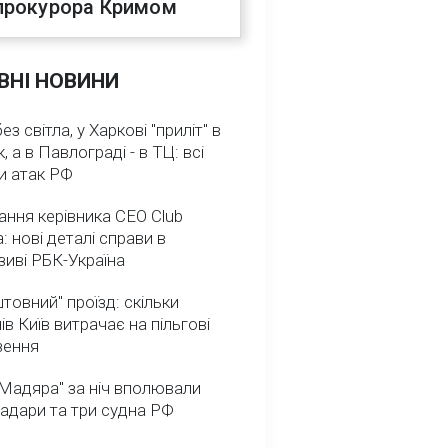
прокурора Кримом
ВНІ НОВИНИ
з світла, у Харкові "приліт" в
, а в Павлограді - в ТЦ: всі
и атак РФ
ння керівника CEO Club
: нові деталі справи в
иві РБК-Україна
товний" проїзд: скільки
ів Київ витрачає на пільгові
зення
Мадяра" за ніч вполювали
радари та три судна РФ