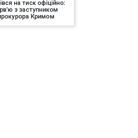
івся на тиск офіційно:
ерв'ю з заступником
прокурора Кримом