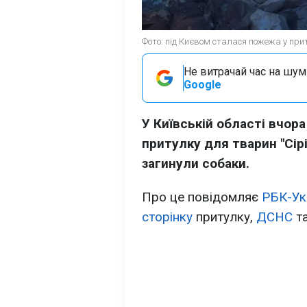
Фото: під Києвом сталася пожежа у прит
Не витрачай час на шум!
Google
У Київській області вчора
притулку для тварин "Сірі
загинули собаки.
Про це повідомляє
РБК-Ук
сторінку
притулку,
ДСНС
т