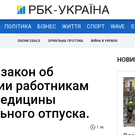
ПОЛІТИКА
БІЗНЕС
ЖИТТЯ
СПОРТ
WAVE
S
DRONE DEALS
ОРМУЗЬКА ПРОТОКА
ВІЙНА В УКРАЇНІ
НОВИ
 закон об
ии работникам
медицины
ьного отпуска.
1 хв