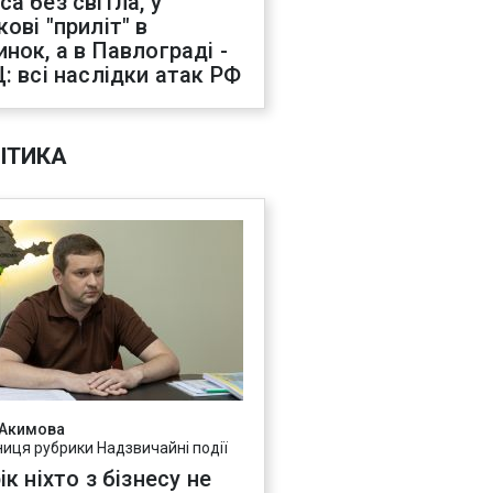
са без світла, у
ові "приліт" в
инок, а в Павлограді -
Ц: всі наслідки атак РФ
ІТИКА
 Акимова
ниця рубрики Надзвичайні події
ік ніхто з бізнесу не