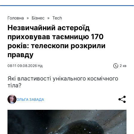
Головна
»
Бізнес
»
Tech
Незвичайний астероїд
приховував таємницю 170
років: телескопи розкрили
правду
08:11 09.08.2026 Нд
2 хв
Які властивості унікального космічного
тіла?
ОЛЬГА ЗАВАДА