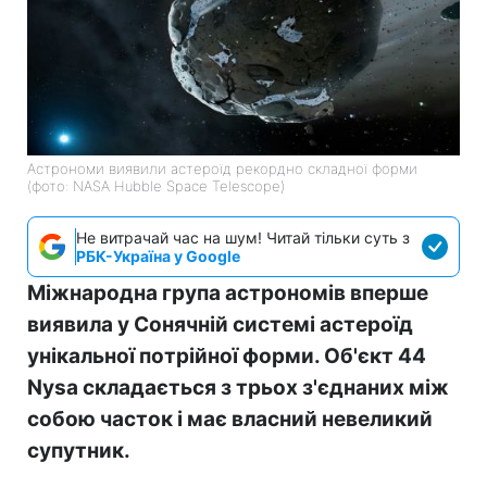
Астрономи виявили астероїд рекордно складної форми
(фото: NASA Hubble Space Telescope)
Не витрачай час на шум! Читай тільки суть з
РБК-Україна у Google
Міжнародна група астрономів вперше
виявила у Сонячній системі астероїд
унікальної потрійної форми. Об'єкт 44
Nysa складається з трьох з'єднаних між
собою часток і має власний невеликий
супутник.