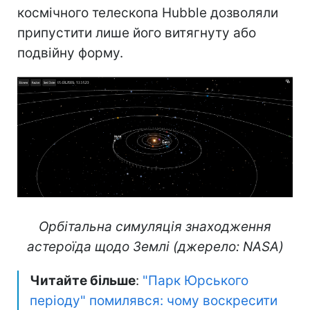
космічного телескопа Hubble дозволяли
припустити лише його витягнуту або
подвійну форму.
Орбітальна симуляція знаходження
астероїда щодо Землі (джерело: NASA)
Читайте більше
:
"Парк Юрського
періоду" помилявся: чому воскресити