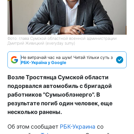
Фото: глава Сумской областной военной администрации
Дмитрий Живицкий (everyday sumy)
Не витрачай час на шум! Читай тільки суть з
РБК-Україна у Google
Возле Тростянца Сумской области
подорвался автомобиль с бригадой
работников "Сумыоблэнерго". В
результате погиб один человек, еще
несколько ранены.
Об этом сообщает
РБК-Украина
со