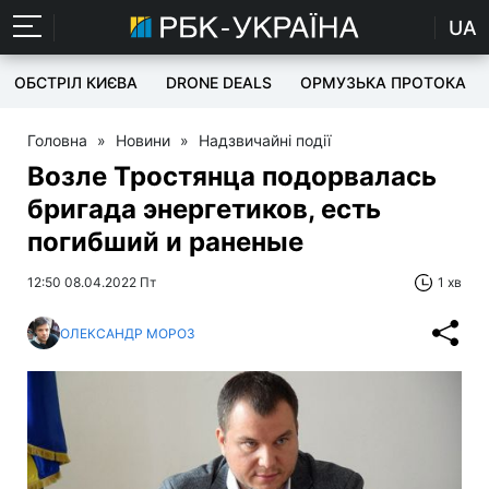
UA
ОБСТРІЛ КИЄВА
DRONE DEALS
ОРМУЗЬКА ПРОТОКА
Головна
»
Новини
»
Надзвичайні події
Возле Тростянца подорвалась
бригада энергетиков, есть
погибший и раненые
12:50 08.04.2022 Пт
1 хв
ОЛЕКСАНДР МОРОЗ