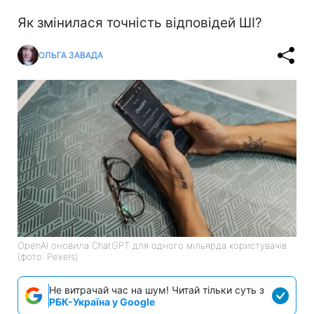
Як змінилася точність відповідей ШІ?
ОЛЬГА ЗАВАДА
OpenAI оновила ChatGPT для одного мільярда користувачів
(фото: Pexels)
Не витрачай час на шум! Читай тільки суть з
РБК-Україна у Google