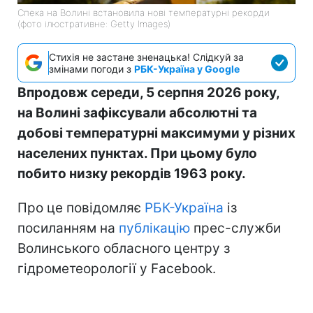
Спека на Волині встановила нові температурні рекорди
(фото ілюстративне: Getty Images)
Стихія не застане зненацька! Слідкуй за
змінами погоди з
РБК-Україна у Google
Впродовж середи, 5 серпня 2026 року,
на Волині зафіксували абсолютні та
добові температурні максимуми у різних
населених пунктах. При цьому було
побито низку рекордів 1963 року.
Про це повідомляє
РБК-Україна
із
посиланням на
публікацію
прес-служби
Волинського обласного центру з
гідрометеорології у Facebook.