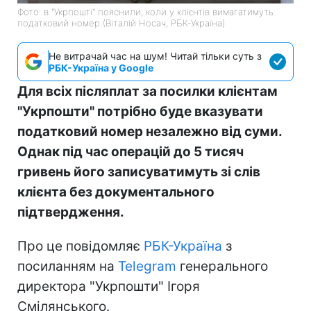
Фото: в "Укрпошті" пояснили, коли у клієнтів вимагатимуть
податковий номер (Віталій Носач, РБК-Україна)
Не витрачай час на шум! Читай тільки суть з
РБК-Україна у Google
Для всіх післяплат за посилки клієнтам
"Укрпошти" потрібно буде вказувати
податковий номер незалежно від суми.
Однак під час операцій до 5 тисяч
гривень його записуватимуть зі слів
клієнта без документального
підтвердження.
Про це повідомляє
РБК-Україна
з
посиланням на
Telegram
генерального
директора "Укрпошти" Ігоря
Смілянського.