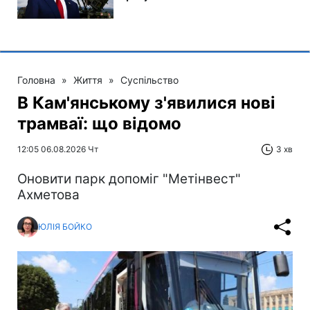
Головна
»
Життя
»
Суспільство
В Кам'янському з'явилися нові
трамваї: що відомо
12:05 06.08.2026 Чт
3 хв
Оновити парк допоміг "Метінвест"
Ахметова
ЮЛІЯ БОЙКО