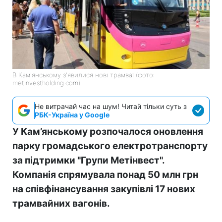
В Кам'янському з'явилися нові трамваї (фото:
metinvestholding.com)
Не витрачай час на шум! Читай тільки суть з
РБК-Україна у Google
У Кам’янському розпочалося оновлення
парку громадського електротранспорту
за підтримки "Групи Метінвест".
Компанія спрямувала понад 50 млн грн
на співфінансування закупівлі 17 нових
трамвайних вагонів.