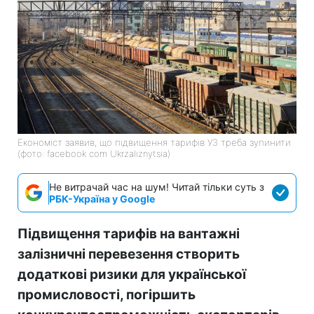
Економіст заявив, що підвищення тарифів УЗ треба зупинити
(фото: facebook com Ukrzaliznytsia)
Не витрачай час на шум! Читай тільки суть з
РБК-Україна у Google
Підвищення тарифів на вантажні
залізничні перевезення створить
додаткові ризики для української
промисловості, погіршить