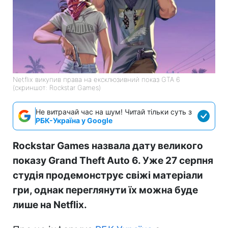
Netflix викупив права на ексклюзивний показ GTA 6
(скриншот: Rockstar Games)
Не витрачай час на шум! Читай тільки суть з
РБК-Україна у Google
Rockstar Games назвала дату великого
показу Grand Theft Auto 6. Уже 27 серпня
студія продемонструє свіжі матеріали
гри, однак переглянути їх можна буде
лише на Netflix.