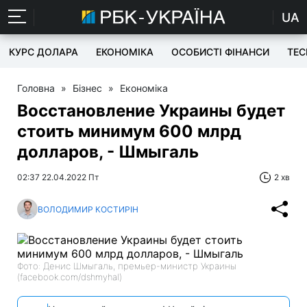
UA
КУРС ДОЛАРА
ЕКОНОМІКА
ОСОБИСТІ ФІНАНСИ
TEC
Головна
»
Бізнес
»
Економіка
Восстановление Украины будет
стоить минимум 600 млрд
долларов, - Шмыгаль
02:37 22.04.2022 Пт
2 хв
ВОЛОДИМИР КОСТИРІН
Фото: Денис Шмыгаль, премьер-министр Украины
(facebook.com/dshmyhal)