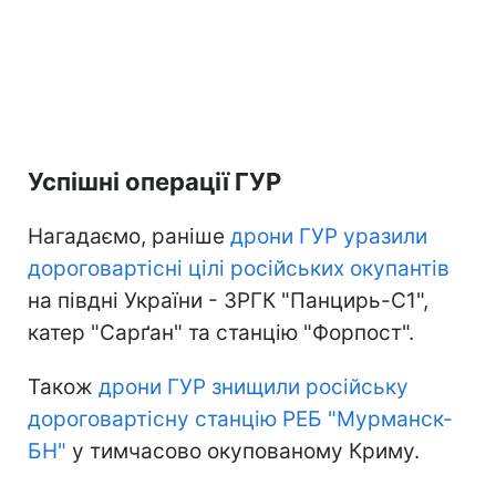
Успішні операції ГУР
Нагадаємо, раніше
дрони ГУР уразили
дороговартісні цілі російських окупантів
на півдні України - ЗРГК "Панцирь-С1",
катер "Сарґан" та станцію "Форпост".
Також
дрони ГУР знищили російську
дороговартісну станцію РЕБ "Мурманск-
БН"
у тимчасово окупованому Криму.