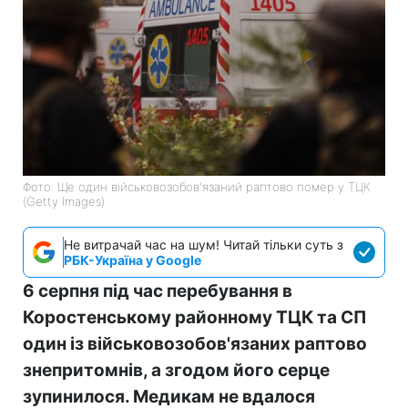
Фото: Ще один військовозобов'язаний раптово помер у ТЦК
(Getty Images)
Не витрачай час на шум! Читай тільки суть з
РБК-Україна у Google
6 серпня під час перебування в
Коростенському районному ТЦК та СП
один із військовозобов'язаних раптово
знепритомнів, а згодом його серце
зупинилося. Медикам не вдалося