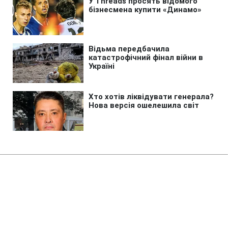
Головна
»
Бізнес
»
Tech
ШІ-помічник дешевший за
смартфон: OpenAI готує гаджет
за 400 доларів