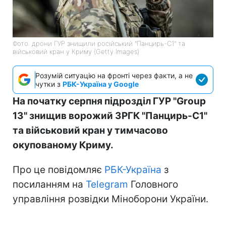
Фото: дрони ГУР знищили російський "Панцирь-С1" та
військовий кран у Криму (Getty Images)
Розумій ситуацію на фронті через факти, а не
чутки з
РБК-Україна у Google
На початку серпня підрозділ ГУР "Group
13" знищив ворожий ЗРГК "Панцирь-С1"
та військовий кран у тимчасово
окупованому Криму.
Про це повідомляє
РБК-Україна
з
посиланням на
Telegram
Головного
управління розвідки Міноборони України.