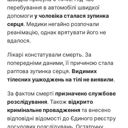
перебування в автомобілі швидкої
допомоги
у чоловіка сталася зупинка
серця
. Медики негайно розпочали
реанімацію, однак врятувати його не
вдалося.
Лікарі констатували смерть. За
попередніми даними, її причиною стала
раптова зупинка серця.
Видимих
тілесних ушкоджень на тілі не виявили
.
За фактом смерті
призначено службове
розслідування
. Також
відкрито
кримінальне провадження
та внесено
відповідні відомості до Єдиного реєстру
досудових розслідувань. Остаточну