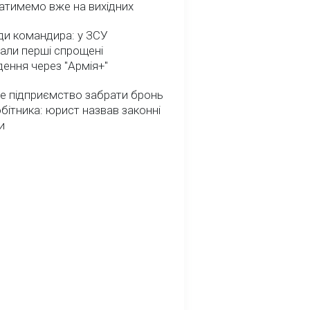
атимемо вже на вихідних
ди командира: у ЗСУ
али перші спрощені
ення через "Армія+"
е підприємство забрати бронь
обітника: юрист назвав законні
и