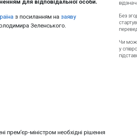
ненням для відповідальної особи.
відзнач
Без зго
раїна
з посиланням на
заяву
стартув
Володимира Зеленського.
перевед
Чи мож
у співр
підстав
ні прем’єр-міністром необхідні рішення