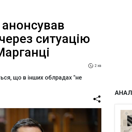
 анонсував
через ситуацію
Марганці
2 хв
ься, що в інших облрадах "не
АНАЛ