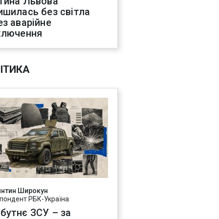
тина Львова
ишилась без світла
ез аварійне
ключення
ІТИКА
янтин Широкун
пондент РБК-Україна
бутнє ЗСУ – за