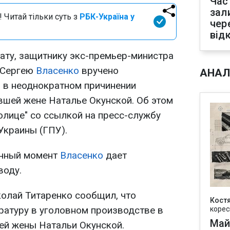
Час
зал
 Читай тільки суть з
РБК-Україна у
чер
від
ту, защитнику экс-премьер-министра
 Сергею
Власенко
вручено
АНАЛ
 в неоднократном причинении
шей жене Наталье Окунской. Об этом
олице" со ссылкой на пресс-службу
Украины (ГПУ).
анный момент
Власенко
дает
воду.
колай Титаренко сообщил, что
Кост
ратуру в уголовном производстве в
корес
Май
ей жены Натальи Окунской.