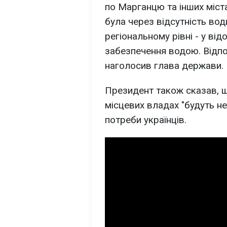
по Марганцю та інших міста
була через відсутність вод
регіональному рівні - у від
забезпечення водою. Відпов
наголосив глава держави.
Президент також сказав, щ
місцевих владах "будуть н
потреби українців.