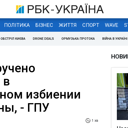
ПОЛІТИКА
БІЗНЕС
ЖИТТЯ
СПОРТ
WAVE
S
ОБСТРІЛ КИЄВА
DRONE DEALS
ОРМУЗЬКА ПРОТОКА
ВІЙНА В УКРАЇНІ
НОВИ
ручено
 в
ном избиении
ы, - ГПУ
1 хв