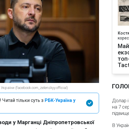
Кост
корес
Май
екз
топ
Tact
ГОЛО
країни (facebook.com_zelenskyy.official)
 Читай тільки суть з
РБК-Україна у
Долар і
на 7 се
підвищ
води у Марганці Дніпропетровської
В Украї