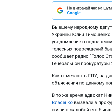
Не витрачай час на шум!
Google
Бывшему народному депута
Украины Юлии Тимошенко
уведомление о подозрении
телесных повреждений быв
сообщает радио "Голос Ст
Генеральной прокуратуры 
Как отмечают в ГПУ, на д
объяснения по данному по
В то же время адвокат Ни
Власенко
вызвали в проку
связи с жалобой его бывш