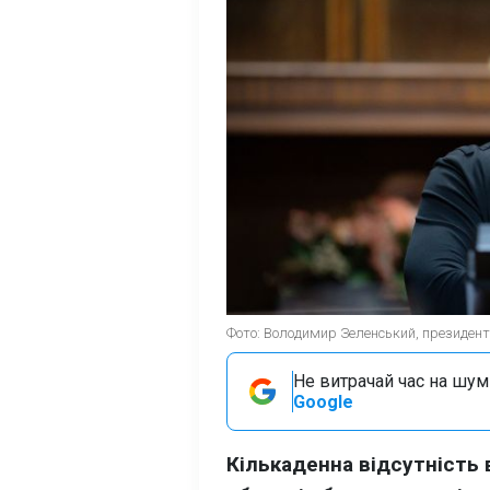
Фото: Володимир Зеленський, президент У
Не витрачай час на шум!
Google
Кількаденна відсутність 