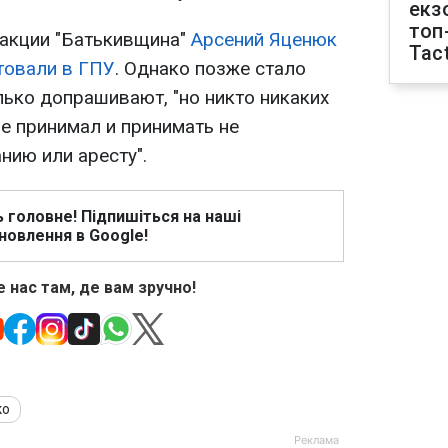
екз
топ
ракции "Батькивщина"
Арсений Яценюк
Tact
товали в ГПУ
. Однако позже стало
ько допрашивают, "но никто никаких
е принимал и принимать не
нию или аресту".
ь головне! Підпишіться на наші
новлення в Google!
 нас там, де вам зручно!
ко