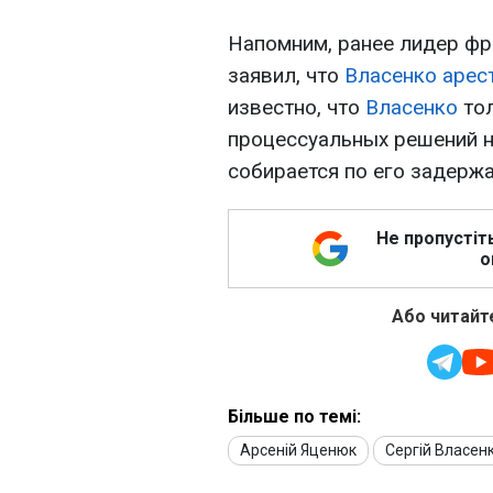
Напомним, ранее лидер ф
заявил, что
Власенко
арес
известно, что
Власенко
тол
процессуальных решений н
собирается по его задержа
Не пропустіт
о
Або читайте
Більше по темі:
Арсеній Яценюк
Сергій Власен