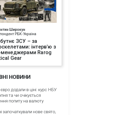
янтин Широкун
пондент РБК-Україна
бутнє ЗСУ – за
оскелетами: інтерв'ю з
-менеджерами Rarog
ical Gear
ВНІ НОВИНИ
 євро додали в ціні: курс НБУ
рпня та чи очікується
ення попиту на валюту
ні започаткували нове свято,