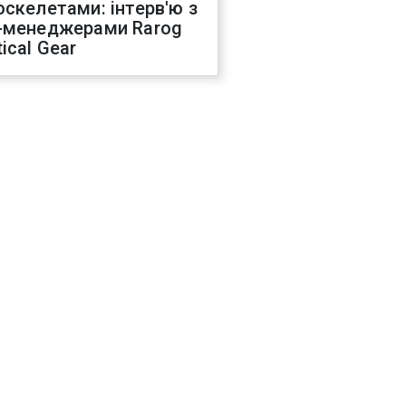
оскелетами: інтерв'ю з
-менеджерами Rarog
ical Gear