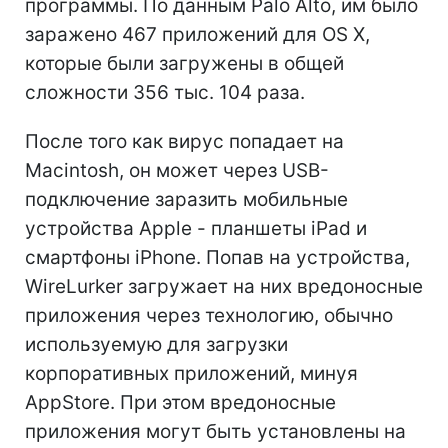
программы. По данным Palo Alto, им было
заражено 467 приложений для OS X,
которые были загружены в общей
сложности 356 тыс. 104 раза.
После того как вирус попадает на
Macintosh, он может через USB-
подключение заразить мобильные
устройства Apple - планшеты iPad и
смартфоны iPhone. Попав на устройства,
WireLurker загружает на них вредоносные
приложения через технологию, обычно
используемую для загрузки
корпоративных приложений, минуя
AppStore. При этом вредоносные
приложения могут быть установлены на