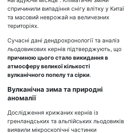
нагадуючи місяць". Кліматичні зміни
спричинили випадіння снігу влітку у Китаї
та масовий неврожай на величезних
територіях.
Сучасні дані дендрохронології та аналіз
льодовикових кернів підтверджують, що
причиною цього стало викидання в
атмосферу великої кількості
вулканічного попелу та сірки
.
Вулканічна зима та природні
аномалії
Дослідження крижаних кернів із
гренландських та альпійських льодовиків
виявили мікроскопічні частинки