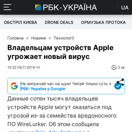
UA
ОБСТРІЛ КИЄВА
DRONE DEALS
ОРМУЗЬКА ПРОТОКА
Головна
»
Новини
»
Технології
Владельцам устройств Apple
угрожает новый вирус
10:22 06.11.2014 Чт
2 хв
Не витрачай час на шум! Читай тільки суть з
РБК-Україна у Google
Данные сотен тысяч владельцев
устройств Apple могут оказаться под
угрозой из-за семейства вредоносного
ПО WireLurker. Об этом сообщила