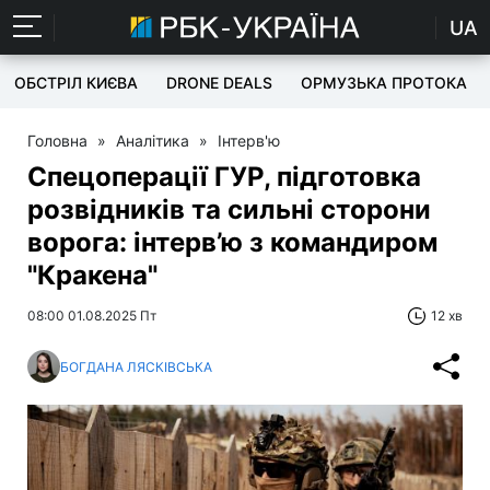
UA
ОБСТРІЛ КИЄВА
DRONE DEALS
ОРМУЗЬКА ПРОТОКА
Головна
»
Аналітика
»
Інтерв'ю
Спецоперації ГУР, підготовка
розвідників та сильні сторони
ворога: інтерв’ю з командиром
"Кракена"
08:00 01.08.2025 Пт
12 хв
БОГДАНА ЛЯСКІВСЬКА