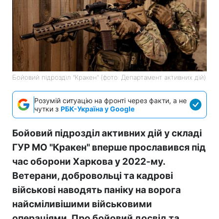
Бойовий підрозділ "Кракен" (фото: Департамент активних дій)
Розумій ситуацію на фронті через факти, а не
чутки з
РБК-Україна у Google
Бойовий підрозділ активних дій у складі
ГУР МО "Кракен" вперше прославився під
час оборони Харкова у 2022-му.
Ветерани, добровольці та кадрові
військові наводять паніку на ворога
найсміливішими військовими
операціями. Про бойовий досвід та