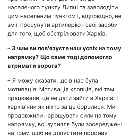
населеного пункту Липці та заволодіти
цим населеним пунктом і, відповідно, не
зміг просунути артилерію і свої засоби
для того, щоб обстрілювати Харків.
– З чим ви пов'язуєте наш успіх на тому
напрямку? Що саме тоді допомогло
втримати ворога?
– Я можу сказати, що в нас була
мотивація. Мотивація хлопців, які там
працювали, це не дати зайти в Харків. І
харківʼяни як ніхто за це боролися. Ми
продовжили нарощувати сили на тому
напрямку, всі зусилля були зосереджені
на тому, щоб не допустити прориву