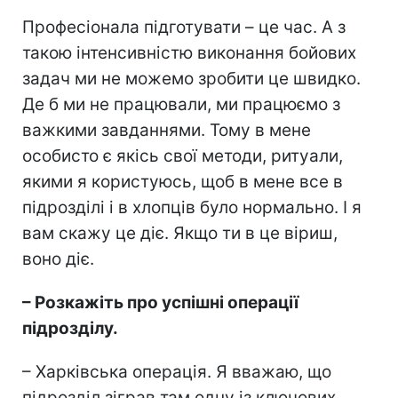
Професіонала підготувати – це час. А з
такою інтенсивністю виконання бойових
задач ми не можемо зробити це швидко.
Де б ми не працювали, ми працюємо з
важкими завданнями. Тому в мене
особисто є якісь свої методи, ритуали,
якими я користуюсь, щоб в мене все в
підрозділі і в хлопців було нормально. І я
вам скажу це діє. Якщо ти в це віриш,
воно діє.
– Розкажіть про успішні операції
підрозділу.
– Харківська операція. Я вважаю, що
підрозділ зіграв там одну із ключових