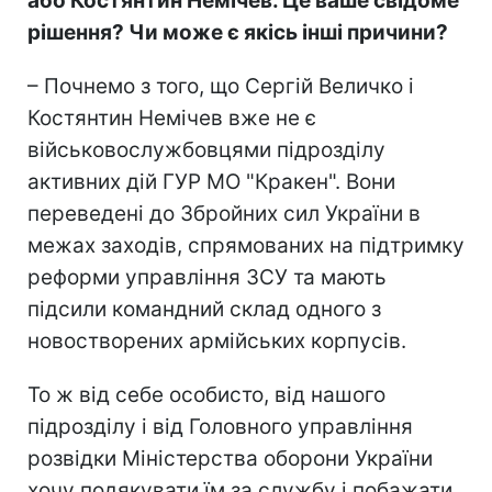
або Костянтин Немічев. Це ваше свідоме
рішення? Чи може є якісь інші причини?
– Почнемо з того, що Сергій Величко і
Костянтин Немічев вже не є
військовослужбовцями підрозділу
активних дій ГУР МО "Кракен". Вони
переведені до Збройних сил України в
межах заходів, спрямованих на підтримку
реформи управління ЗСУ та мають
підсили командний склад одного з
новостворених армійських корпусів.
То ж від себе особисто, від нашого
підрозділу і від Головного управління
розвідки Міністерства оборони України
хочу подякувати їм за службу і побажати