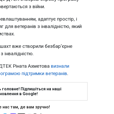
овертаються з війни.
евлаштуванням, адаптує простір, і
 для ветеранів з інвалідністю, який
мствах.
з шахт вже створили безбар'єрне
з інвалідністю.
 ДТЕК Ріната Ахметова
визнали
ограмою підтримки ветеранів
.
ь головне! Підпишіться на наші
новлення в Google!
 нас там, де вам зручно!