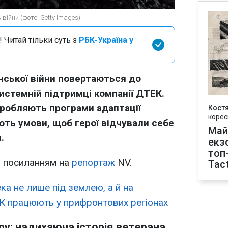
війни (фото: Getty Images)
 Читай тільки суть з
РБК-Україна у
нської війни повертаються до
системній підтримці компанії ДТЕК.
зробляють програми адаптації
Кост
корес
ють умови, щоб герої відчували себе
Май
.
екз
топ
 посиланням на
репортаж
NV.
Tact
ка не лише під землею, а й на
ЕК працюють у прифронтових регіонах
іру: надихаюча історія ветерана