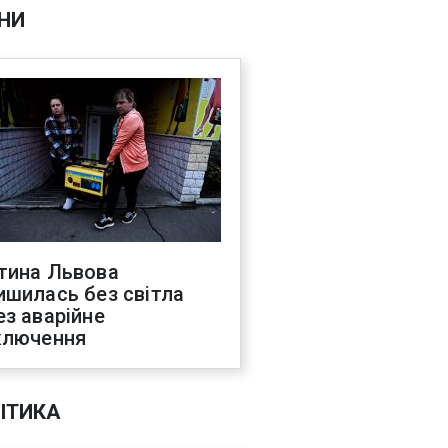
НИ
тина Львова
ишилась без світла
ез аварійне
ключення
ІТИКА