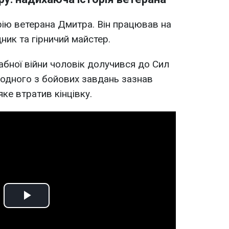
рію ветерана Дмитра. Він працював на
дник та гірничий майстер.
бної війни чоловік долучився до Сил
с одного з бойових завдань зазнав
ке втратив кінцівку.
Play