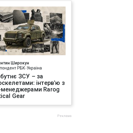
янтин Широкун
пондент РБК-Україна
бутнє ЗСУ – за
оскелетами: інтерв'ю з
-менеджерами Rarog
ical Gear