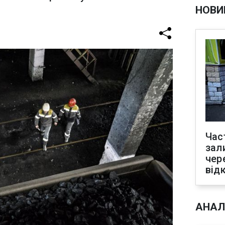
НОВИ
Час
зал
чер
від
АНАЛ