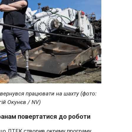
вернувся працювати на шахту (фото:
гій Окунєв / NV)
анам повертатися до роботи
що ДТЕК створив окрему програму