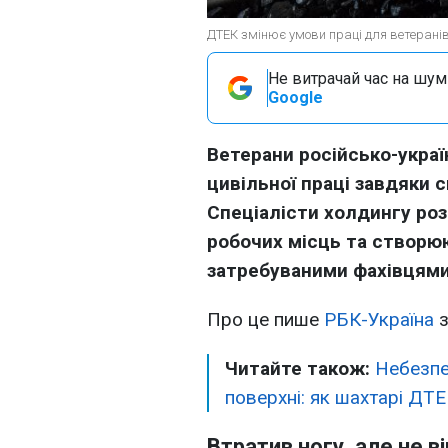
ДТЕК змінює умови праці для ветеранів 
Не витрачай час на шум!
Google
Ветерани російсько-украї
цивільної праці завдяки 
Спеціалісти холдингу ро
робочих місць та створю
затребуваними фахівцями
Про це пише
РБК-Україна
з
Читайте також:
Небезпе
поверхні: як шахтарі ДТ
Втратив ногу, але не в