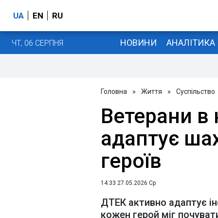
UA
EN
RU
НОВИНИ
АНАЛІТИКА
ЧТ, 06 СЕРПНЯ
Головна
»
Життя
»
Суспільство
Ветерани в 
адаптує шах
героїв
14:33 27.05.2026 Ср
ДТЕК активно адаптує ін
кожен герой міг почува