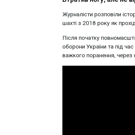
Журналісти розповіли істо
шахті з 2018 року як прохі
Після початку повномасшта
оборони України та під ча
важкого поранення, через я