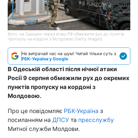
Фото: на Одещині через атаку РФ обмежили рух до пунктів
пропуску на кордоні з Молдовою (Getty Images)
Не витрачай час на шум! Читай тільки суть з
РБК-Україна у Google
В Одеській області після нічної атаки
Росії 9 серпня обмежили рух до окремих
пунктів пропуску на кордоні з
Молдовою.
Про це повідомляє
РБК-Україна
з
посиланням на
ДПСУ
та
пресслужбу
Митної служби Молдови.