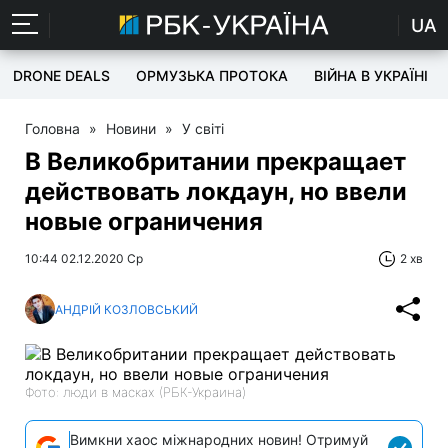
UA
DRONE DEALS
ОРМУЗЬКА ПРОТОКА
ВІЙНА В УКРАЇНІ
Головна
»
Новини
»
У світі
В Великобритании прекращает
действовать локдаун, но ввели
новые ограничения
10:44 02.12.2020 Ср
2 хв
АНДРІЙ КОЗЛОВСЬКИЙ
Фото: люди в масках (РБК-Украина)
Вимкни хаос міжнародних новин! Отримуй