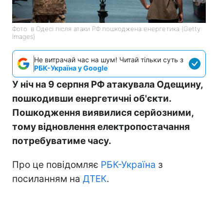
Фото: в Одесі після атаки РФ пошкоджена енергетика (Getty
Images)
Не витрачай час на шум! Читай тільки суть з
РБК-Україна у Google
У ніч на 9 серпня РФ атакувала Одещину,
пошкодивши енергетичні об'єкти.
Пошкодження виявилися серйозними,
тому відновлення електропостачання
потребуватиме часу.
Про це повідомляє
РБК-Україна
з
посиланням на
ДТЕК
.