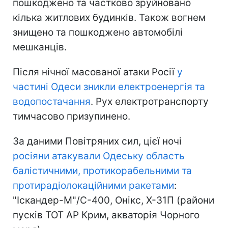
пошкоджено та частково зруйновано
кілька житлових будинків. Також вогнем
знищено та пошкоджено автомобілі
мешканців.
Після нічної масованої атаки Росії
у
частині Одеси зникли електроенергія та
водопостачання
. Рух електротранспорту
тимчасово призупинено.
За даними Повітряних сил, цієї ночі
росіяни атакували Одеську область
балістичними, протикорабельними та
протирадіолокаційними ракетами
:
"Іскандер-М"/С-400, Онікс, Х-31П (райони
пусків ТОТ АР Крим, акваторія Чорного