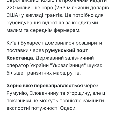
Європейської Комісії з проханням надати
220 мільйонів євро (253 мільйони доларів
США) у вигляді грантів. Це потрібно для
субсидування відсотків за кредитами
малим та середнім фермерам.
Київ і Бухарест домовилися розширити
поставки через р
умунський порт
Констанца.
Державний залізничний
оператор України "Укрзалізниця" шукає
більше транзитних маршрутів.
Зерно вже перенаправляється
через
Румунію, Словаччину та Угорщину, але ці
показники не можуть повністю замінити
експортні потужності Одеси.