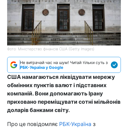
Фото: Міністерство фінансів СШA (Getty Images)
Не витрачай час на шум! Читай тільки суть з
РБК-Україна у Google
США намагаються ліквідувати мережу
обмінних пунктів валют і підставних
компаній. Вони допомагають Ірану
приховано переміщувати сотні мільйонів
доларів банками світу.
Про це повідомляє
РБК-Україна
з