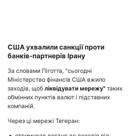
США ухвалили санкції проти
банків-партнерів Ірану
За словами Піготта, "сьогодні
Міністерство фінансів США вжило
заходів, щоб
ліквідувати мережу"
таких
обмінних пунктів валют і підставних
компаній.
Через ці мережі Тегеран:
отримував доступ до доходів від