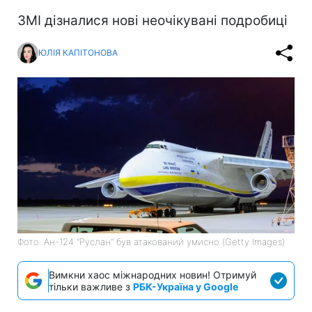
ЗМІ дізналися нові неочікувані подробиці
ЮЛІЯ КАПІТОНОВА
Фото: Ан-124 "Руслан" був атакований умисно (Getty Images)
Вимкни хаос міжнародних новин! Отримуй
тільки важливе з
РБК-Україна у Google