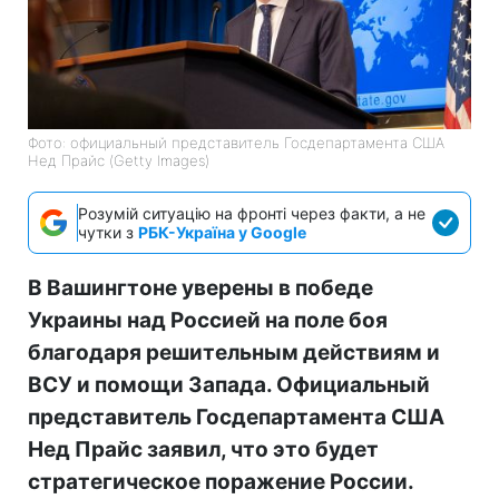
Фото: официальный представитель Госдепартамента США
Нед Прайс (Getty Images)
Розумій ситуацію на фронті через факти, а не
чутки з
РБК-Україна у Google
В Вашингтоне уверены в победе
Украины над Россией на поле боя
благодаря решительным действиям и
ВСУ и помощи Запада. Официальный
представитель Госдепартамента США
Нед Прайс заявил, что это будет
стратегическое поражение России.