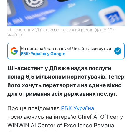
ШІ-асистент у "Дії" отримає голосовий режим (фото: РБК-
Україна)
Не витрачай час на шум! Читай тільки суть з
РБК-Україна у Google
ШІ-асистент у Дії вже надав послуги
понад 6,5 мільйонам користувачів. Тепер
його хочуть перетворити на єдине вікно
для отримання всіх державних послуг.
Про це повідомляє
РБК-Україна
,
посилаючись на інтерв'ю Chief AI Officer у
WINWIN AI Center of Excellence Романа