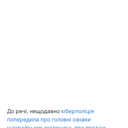
До речі, нещодавно
кіберполіція
попередила про головні ознаки
шахрайських оголошень про продаж