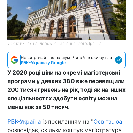
У яких вишах найдорожче навчання (фото: lpnu.ua)
Не витрачай час на шум! Читай тільки суть з
РБК-Україна у Google
У 2026 році ціни на окремі магістерські
програми у деяких ЗВО вже перевищили
200 тисяч гривень на рік, тоді як на інших
спеціальностях здобути освіту можна
менш ніж за 50 тисяч.
РБК-Україна
із посиланням на "
Освіта..юа
"
розповідає, скільки коштує магістратура