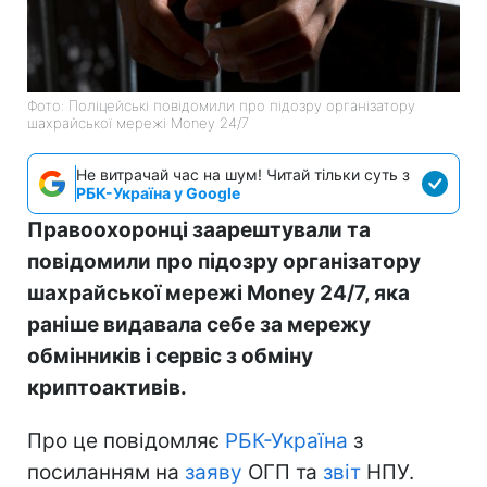
Фото: Поліцейські повідомили про підозру організатору
шахрайської мережі Money 24/7
Не витрачай час на шум! Читай тільки суть з
РБК-Україна у Google
Правоохоронці заарештували та
повідомили про підозру організатору
шахрайської мережі Money 24/7, яка
раніше видавала себе за мережу
обмінників і сервіс з обміну
криптоактивів.
Про це повідомляє
РБК-Україна
з
посиланням на
заяву
ОГП та
звіт
НПУ.