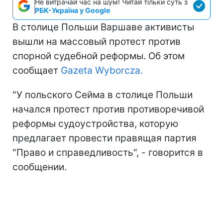
Не витрачай час на шум! Читай тільки суть з
РБК-Україна у Google
В столице Польши Варшаве активисты
вышли на массовый протест против
спорной судебной реформы. Об этом
сообщает
Gazeta Wyborcza.
"У польского Сейма в столице Польши
начался протест против противоречивой
реформы судоустройства, которую
предлагает провести правящая партия
"Право и справедливость", - говорится в
сообщении.