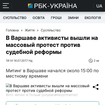
UA
СУСПІЛЬСТВО
ОСВІТА
ГРОШІ
ЗМІНИ
ЕКОЛОГІЯ
Головна
»
Життя
»
Суспільство
В Варшаве активисты вышли на
массовый протест против
судебной реформы
18:14 16.07.2017 Нд
2 хв
Митинг в Варшаве начался около 15:00 по
местному времени
Фото: митинг в Польше (yuriybanakhevychtwitter)