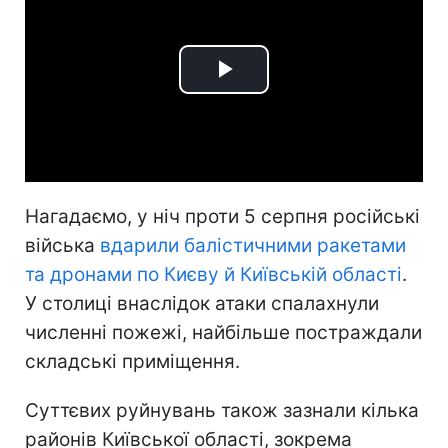
Play
Video
Нагадаємо, у ніч проти 5 серпня російські
війська
вдарили балістичними ракетами
та дронами по Києву й Київській області
.
У столиці внаслідок атаки спалахнули
численні пожежі, найбільше постраждали
складські приміщення.
Суттєвих руйнувань також зазнали кілька
районів Київської області, зокрема