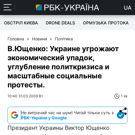
UA
ОБСТРІЛ КИЄВА
DRONE DEALS
ОРМУЗЬКА ПРОТОКА
Головна
»
Новини
»
Політика
В.Ющенко: Украине угрожают
экономический упадок,
углубление политкризиса и
масштабные социальные
протесты.
10:40 31.03.2009 Вт
1 хв
Не витрачай час на шум! Читай тільки суть з
РБК-Україна у Google
Президент Украины Виктор Ющенко