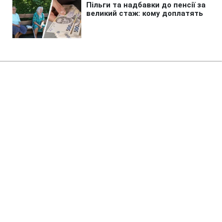
Головна
»
Новини
»
У світі
У Косові прем'єра закидали
яйцями просто під час
засідання парламенту (відео)
12:51 09.08.2026 Нд
2 хв
Депутатка підготувала для глави уряду
незвичний спосіб висловити своє
обурення
МАРІЯ НАУМЕНКО