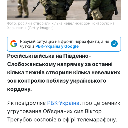
Фото: росіяни створили кілька невеликих зон контролю на
Харківщині (Getty Images)
Розумій ситуацію на фронті через факти, а не
чутки з
РБК-Україна у Google
Російські війська на Південно-
Слобожанському напрямку за останні
кілька тижнів створили кілька невеликих
зон контролю поблизу українського
кордону.
Як повідомляє
РБК-Україна
, про це речник
угруповання Об’єднаних сил Віктор
Трегубов розповів в ефірі телемарафону.