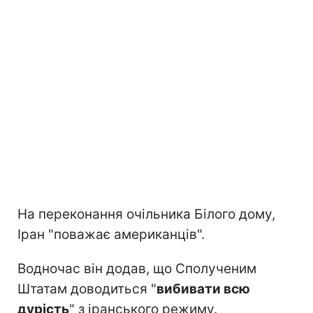
На переконання очільника Білого дому,
Іран "поважає американців".
Водночас він додав, що Сполученим
Штатам доводиться "
вибивати всю
дурість
" з іранського режиму.