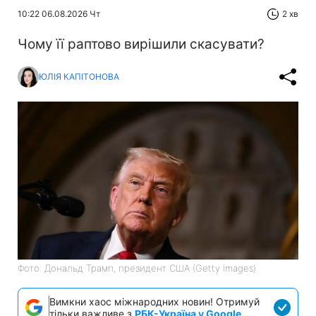
10:22 06.08.2026 Чт
2 хв
Чому її раптово вирішили скасувати?
ЮЛІЯ КАПІТОНОВА
Фото: Дональд Трамп, президент США (Getty Images)
Вимкни хаос міжнародних новин! Отримуй
тільки важливе з
РБК-Україна у Google