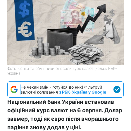
Фото: банки та обмінники оновили курс валют (колаж РБК-
Україна)
Не чекай змін - готуйся до них! Фільтруй
валютні коливання
з РБК-Україна у Google
Національний банк України встановив
офіційний курс валют на 6 серпня. Долар
завмер, тоді як євро після вчорашнього
падіння знову додав у ціні.