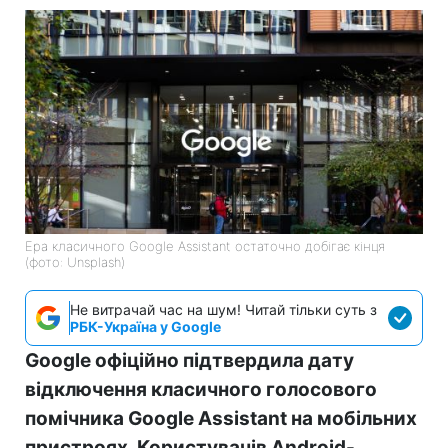
Ера класичного Google Assistant остаточно добігає кінця
(фото: Unsplash)
Не витрачай час на шум! Читай тільки суть з
РБК-Україна у Google
Google офіційно підтвердила дату
відключення класичного голосового
помічника Google Assistant на мобільних
пристроях. Користувачів Android-