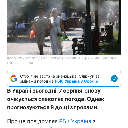
Фото: синоптики дали прогноз погоди в Україні на 7 серпня
(Getty Images)
Стихія не застане зненацька! Слідкуй за
змінами погоди з
РБК-Україна у Google
В Україні сьогодні, 7 серпня, знову
очікується спекотна погода. Однак
прогнозуються й дощі з грозами.
Про це повідомляє
РБК-Україна
з