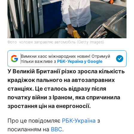
Фото: чоловік заправляє автомобіль (Getty Images)
Вимкни хаос міжнародних новин! Отримуй
тільки важливе з
РБК-Україна у Google
У Великій Британії різко зросла кількість
крадіжок пального на автозаправних
станціях. Це сталось відразу після
початку війни з Іраном, яка спричинила
зростання цін на енергоносії.
Про це повідомляє
РБК-Україна
з
посиланням на
BBC
.