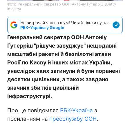
Фото: генеральний секретар ООН Антоніу Ґутерріш (Getty
Images)
Не витрачай час на шум! Читай тільки суть з
РБК-Україна у Google
Генеральний секретар ООН Антоніу
Ґутерріш "рішуче засуджує" нещодавні
масштабні ракетні й безпілотні атаки
Росії по Києву й інших містах України,
унаслідок яких загинули й були поранені
десятки цивільних, а також завдано
значних збитків цивільній
інфраструктурі.
Про це повідомляє
РБК-Україна
з
посиланням на
пресслужбу ООН
.