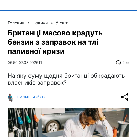
Головна
»
Новини
»
У світі
Британці масово крадуть
бензин з заправок на тлі
паливної кризи
06:50 07.08.2026 Пт
2 хв
На яку суму щодня британці обкрадають
власників заправок?
ПИЛИП БОЙКО