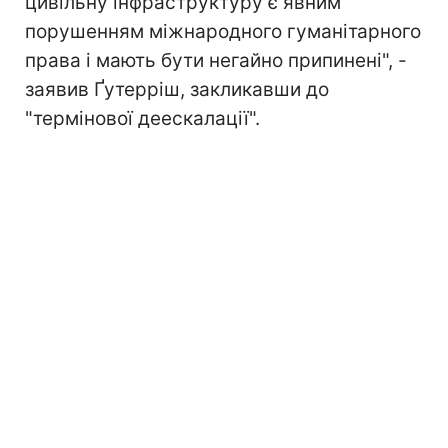
цивільну інфраструктуру є явним
порушенням міжнародного гуманітарного
права і мають бути негайно припинені", -
заявив Ґутерріш, закликавши до
"термінової деескалації".