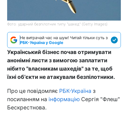
Фото: ударний безпілотник типу "шахед" (Getty Images)
Не витрачай час на шум! Читай тільки суть з
РБК-Україна у Google
Український бізнес почав отримувати
анонімні листи з вимогою заплатити
нібито "власникам шахедів" за те, щоб
їхні обʼєкти не атакували безпілотники.
Про це повідомляє
РБК-Україна
з
посиланням на
інформацію
Сергія "Флеш"
Бескрестнова.