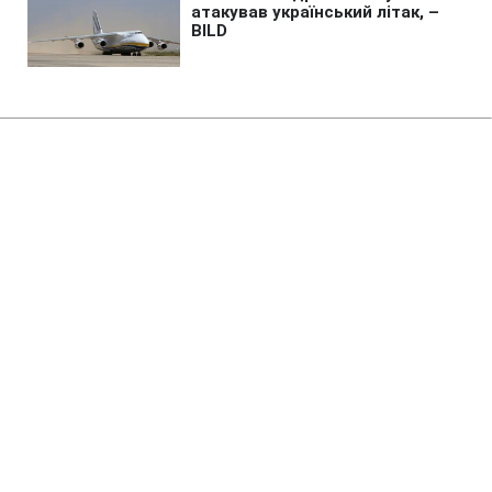
Головна
»
Новини
»
У світі
США розширили санкції проти
Куби через військові зв'язки з
Китаєм та РФ
22:45 06.08.2026 Чт
3 хв
У санкційний список увійшла й особа,
причетна до вербування кубинців на
війну в Україну
ВАЛЕРІЙ УЛЬЯНЕНКО