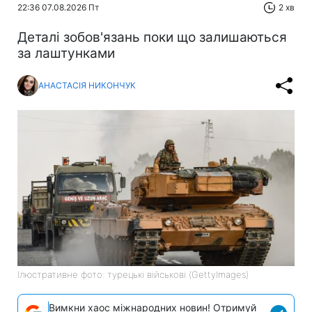
22:36 07.08.2026 Пт
2 хв
Деталі зобов'язань поки що залишаються
за лаштунками
АНАСТАСІЯ НИКОНЧУК
Ілюстративне фото: турецькі військові (GettyImages)
Вимкни хаос міжнародних новин! Отримуй