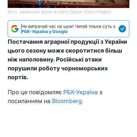
Фото: українське зерно в порту Одеси (Getty Images)
Не витрачай час на шум! Читай тільки суть з
РБК-Україна у Google
Постачання аграрної продукції з України
цього сезону може скоротитися більш
ніж наполовину. Російські атаки
порушили роботу чорноморських
портів.
Про це повідомляє
РБК-Україна
з
посиланням на
Bloomberg.