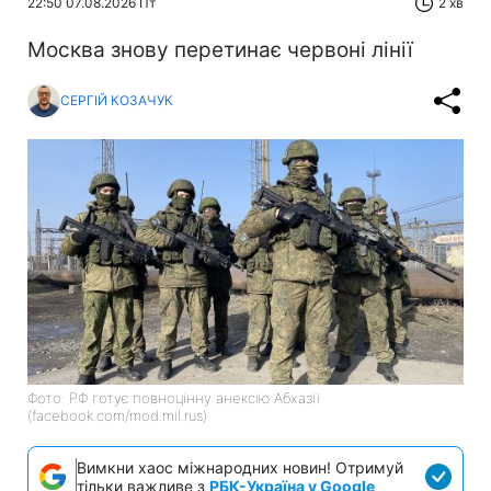
22:50 07.08.2026 Пт
2 хв
Москва знову перетинає червоні лінії
СЕРГІЙ КОЗАЧУК
Фото: РФ готує повноцінну анексію Абхазії
(facebook.com/mod.mil.rus)
Вимкни хаос міжнародних новин! Отримуй
тільки важливе з
РБК-Україна у Google