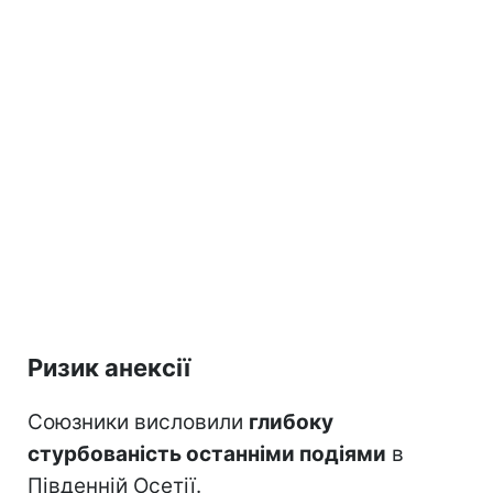
Ризик анексії
Союзники висловили
глибоку
стурбованість останніми подіями
в
Південній Осетії.