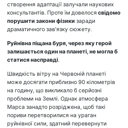
створення адаптації залучали наукових
консультантів. Проте їм довелося
свідомо
порушити закони фізики
заради
драматичного зав'язку сюжету.
Руйнівна піщана буря, через яку герой
залишається один на планеті, не могла б
статися насправді
.
Швидкість вітру на Червоній планеті
може досягати приблизно 90 кілометрів
на годину, що викликало б серйозні
проблеми на Землі. Однак атмосфера
Марса занадто розріджена, щоб такі
пориви перетворилися на ураган
руйнівної сили, здатний перевернути