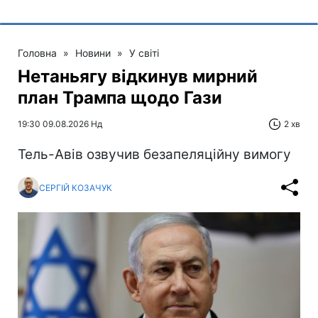
Головна
»
Новини
»
У світі
Нетаньягу відкинув мирний
план Трампа щодо Гази
19:30 09.08.2026 Нд
2 хв
Тель-Авів озвучив безапеляційну вимогу
СЕРГІЙ КОЗАЧУК