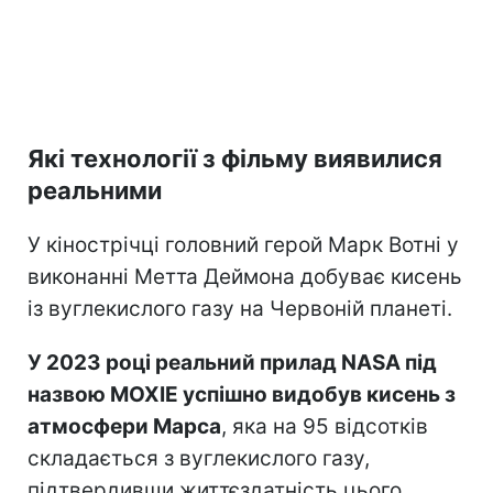
Які технології з фільму виявилися
реальними
У кінострічці головний герой Марк Вотні у
виконанні Метта Деймона добуває кисень
із вуглекислого газу на Червоній планеті.
У 2023 році реальний прилад NASA під
назвою MOXIE успішно видобув кисень з
атмосфери Марса
, яка на 95 відсотків
складається з вуглекислого газу,
підтвердивши життєздатність цього