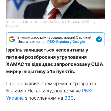
Фото: прем'єр-міністр Ізраїлю Біньямін Нетаньяху (Getty
Images)
Вимкни хаос міжнародних новин! Отримуй
тільки важливе з
РБК-Україна у Google
Ізраїль залишається непохитним у
питанні роззброєння угруповання
ХАМАС та відкидає запропоновану США
мирну ініціативу з 15 пунктів.
Про це заявив прем'єр-міністр Ізраїлю
Біньямін Нетаньяху, повідомляє
РБК-
Україна
з посиланням на
BBC
.