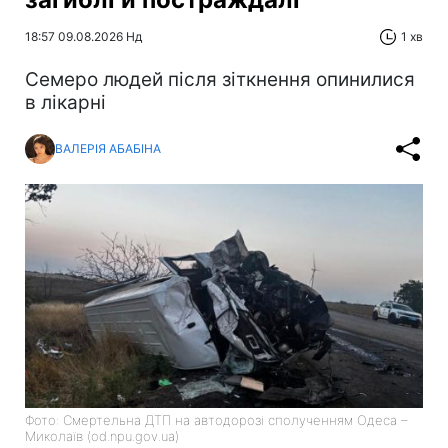
18:57 09.08.2026 Нд
1 хв
Cемеро людей після зіткнення опинилися
в лікарні
ВАЛЕРІЯ АБАБІНА
Фото: Смертельна ДТП на автодорозі сполученням Одеса –
Миколаїв (od.npu.gov.ua)