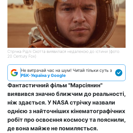
Стрічка Рідлі Скотта виявилася недалекою до істини (фото:
20 Century Fox)
Не витрачай час на шум! Читай тільки суть з
РБК-Україна у Google
Фантастичний фільм "Марсіянин"
виявився значно ближчим до реальності,
ніж здається. У NASA стрічку назвали
однією з найточніших кінематографічних
робіт про освоєння космосу та пояснили,
де вона майже не помиляється.