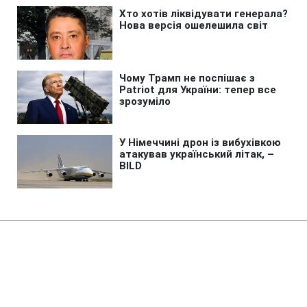
Головна
»
Новини
»
У світі
США розширили санкції проти
Куби через військові зв'язки з