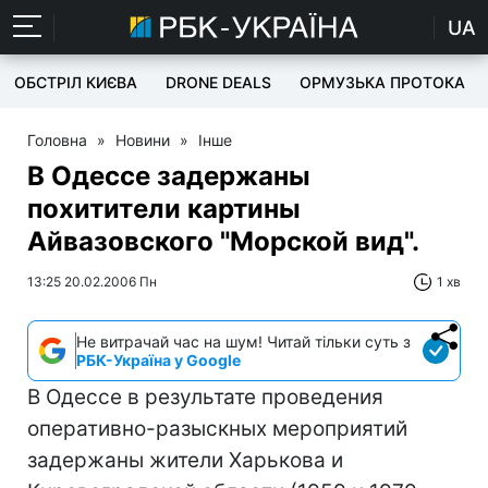
UA
ОБСТРІЛ КИЄВА
DRONE DEALS
ОРМУЗЬКА ПРОТОКА
Головна
»
Новини
»
Інше
В Одессе задержаны
похитители картины
Айвазовского "Морской вид".
13:25 20.02.2006 Пн
1 хв
Не витрачай час на шум! Читай тільки суть з
РБК-Україна у Google
В Одессе в результате проведения
оперативно-разыскных мероприятий
задержаны жители Харькова и