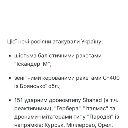
Цієї ночі росіяни атакували Україну:
шістьма балістичними ракетами
"Іскандер-М";
зенітними керованими ракетами С-400
із Брянської обл.;
151 ударним дрономтипу Shahed (в т.ч.
реактивними), "Гербера", "Італмас" та
дронами-імітаторами типу "Пародія" із
напрямків: Курськ, Міллерово, Орел,