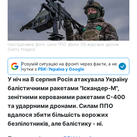
Ілюстративне фото: сили ППО збили 135 ворожих дронів
(Getty Images)
Розумій ситуацію на фронті через факти, а не
чутки з
РБК-Україна у Google
У ніч на 8 серпня Росія атакувала Україну
балістичними ракетами "Іскандер-М",
зенітними керованими ракетами С-400
та ударрними дронами. Силам ППО
вдалося збити більшість ворожих
безпілотників, але балістику - ні.