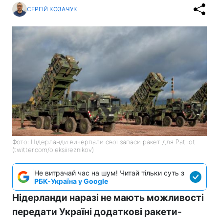
СЕРГІЙ КОЗАЧУК
Фото: Нідерланди вичерпали свої запаси ракет для Patriot
(twitter.com/oleksiireznikov)
Не витрачай час на шум! Читай тільки суть з
РБК-Україна у Google
Нідерланди наразі не мають можливості
передати Україні додаткові ракети-