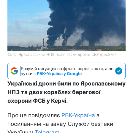
Фото: Ярославський НПЗ після атаки дронів СБУ (росЗМІ)
Розумій ситуацію на фронті через факти, а не
чутки з
РБК-Україна у Google
Українські дрони били по Ярославському
НПЗ та двох кораблях берегової
охорони ФСБ у Керчі.
Про це повідомляє
РБК-Україна
з
посиланням на заяву Служби безпеки
України у
Telegram.