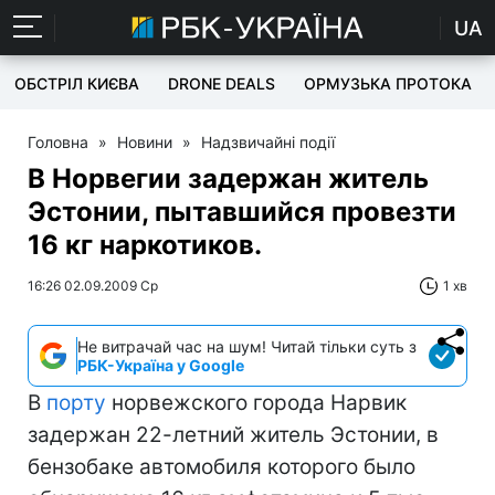
UA
ОБСТРІЛ КИЄВА
DRONE DEALS
ОРМУЗЬКА ПРОТОКА
Головна
»
Новини
»
Надзвичайні події
В Норвегии задержан житель
Эстонии, пытавшийся провезти
16 кг наркотиков.
16:26 02.09.2009 Ср
1 хв
Не витрачай час на шум! Читай тільки суть з
РБК-Україна у Google
В
порту
норвежского города Нарвик
задержан 22-летний житель Эстонии, в
бензобаке автомобиля которого было