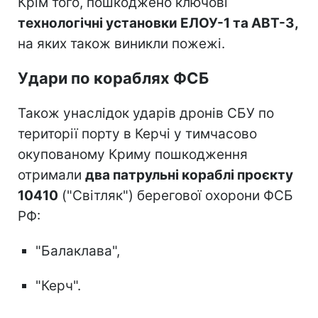
Крім того, пошкоджено ключові
технологічні установки ЕЛОУ-1 та АВТ-3,
на яких також виникли пожежі.
Удари по кораблях ФСБ
Також унаслідок ударів дронів СБУ по
території порту в Керчі у тимчасово
окупованому Криму пошкодження
отримали
два патрульні кораблі проєкту
10410
("Світляк") берегової охорони ФСБ
РФ:
"Балаклава",
"Керч".