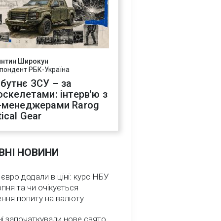
янтин Широкун
пондент РБК-Україна
бутнє ЗСУ – за
оскелетами: інтерв'ю з
-менеджерами Rarog
ical Gear
ВНІ НОВИНИ
 євро додали в ціні: курс НБУ
рпня та чи очікується
ення попиту на валюту
ні започаткували нове свято,