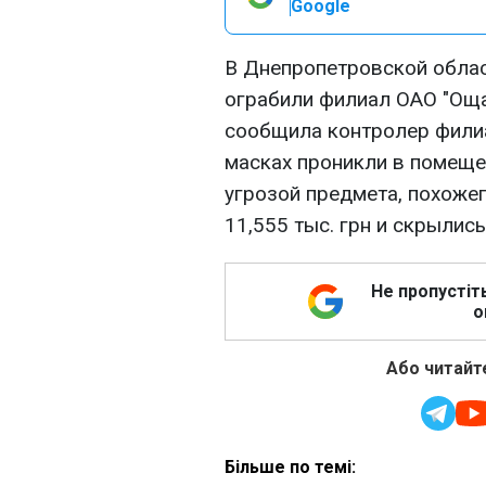
Google
В Днепропетровской облас
ограбили филиал ОАО "Ощад
сообщила контролер филиа
масках проникли в помеще
угрозой предмета, похожег
11,555 тыс. грн и скрылис
Не пропустіт
о
Або читайте
Більше по темі: