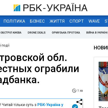
ПОЛІТИКА
БІЗНЕС
ЖИТТЯ
СПОРТ
WAVE
S
ОБСТРІЛ КИЄВА
DRONE DEALS
ОРМУЗЬКА ПРОТОКА
ВІЙНА В УКРАЇНІ
 події
НОВИ
тровской обл.
естных ограбили
дбанка.
1 хв
 Читай тільки суть з
РБК-Україна у