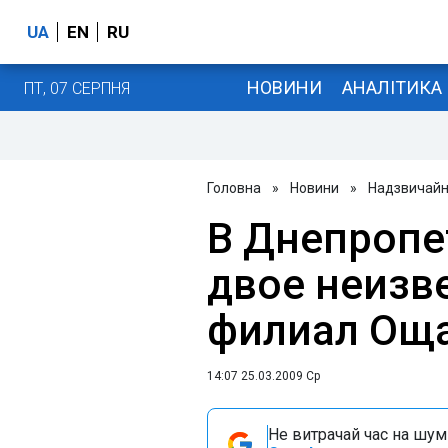
UA
EN
RU
НОВИНИ
АНАЛІТИКА
ПТ, 07 СЕРПНЯ
Головна
»
Новини
»
Надзвичайні
В Днепропе
двое неизв
филиал Оща
14:07 25.03.2009 Ср
Не витрачай час на шум!