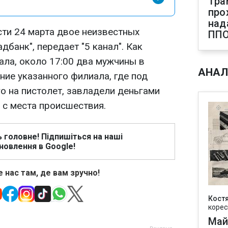
Тра
про
над
ти 24 марта двое неизвестных
ПП
банк", передает "5 канал". Как
ла, около 17:00 два мужчины в
АНАЛ
ние указанного филиала, где под
о на пистолет, завладели деньгами
ь с места происшествия.
ь головне! Підпишіться на наші
новлення в Google!
 нас там, де вам зручно!
Кост
корес
Май