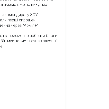
атимемо вже на вихідних
ди командира: у ЗСУ
али перші спрощені
ення через "Армія+"
е підприємство забрати бронь
обітника: юрист назвав законні
и