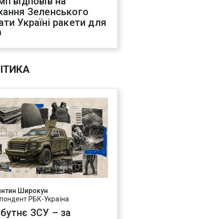
мп відповів на
хання Зеленського
ати Україні ракети для
О
ІТИКА
янтин Широкун
пондент РБК-Україна
бутнє ЗСУ – за