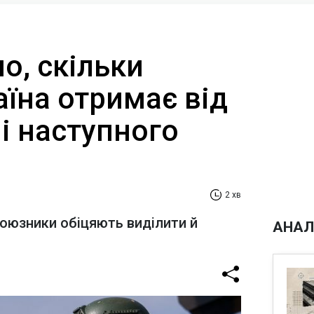
о, скільки
їна отримає від
і наступного
2 хв
оюзники обіцяють виділити й
АНАЛ