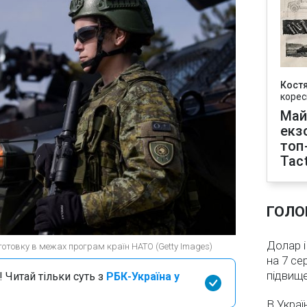
Кост
корес
Май
екз
топ
Tact
ГОЛО
Долар і
ідготовку в межах програм країн НАТО (Getty Images)
на 7 се
підвищ
 Читай тільки суть з
РБК-Україна у
В Украї