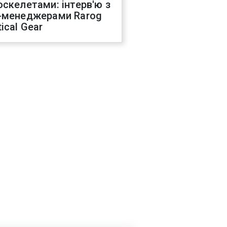
оскелетами: інтерв'ю з
-менеджерами Rarog
ical Gear