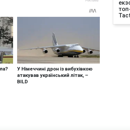
екз
топ
Tact