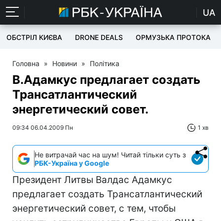
UA
ОБСТРІЛ КИЄВА
DRONE DEALS
ОРМУЗЬКА ПРОТОКА
Головна
»
Новини
»
Політика
В.Адамкус предлагает создать
Трансатлантический
энергетический совет.
09:34 06.04.2009 Пн
1 хв
Не витрачай час на шум! Читай тільки суть з
РБК-Україна у Google
Президент Литвы Валдас Адамкус
предлагает создать Трансатлантический
энергетический совет, с тем, чтобы