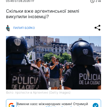
05:46 07.08.2026 Пт
2 хв
Скільки вже аргентинської землі
викупили іноземці?
ПИЛИП БОЙКО
Фото: протести в Аргентині (Getty Images)
Вимкни хаос міжнародних новин! Отримуй