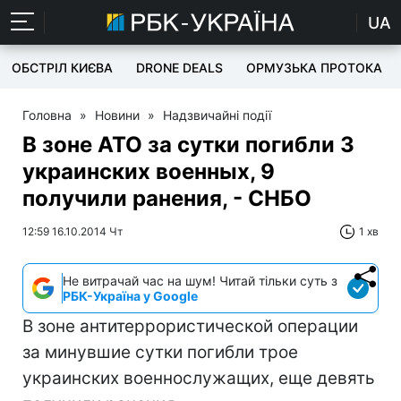
UA
ОБСТРІЛ КИЄВА
DRONE DEALS
ОРМУЗЬКА ПРОТОКА
Головна
»
Новини
»
Надзвичайні події
В зоне АТО за сутки погибли 3
украинских военных, 9
получили ранения, - СНБО
12:59 16.10.2014 Чт
1 хв
Не витрачай час на шум! Читай тільки суть з
РБК-Україна у Google
В зоне антитеррористической операции
за минувшие сутки погибли трое
украинских военнослужащих, еще девять