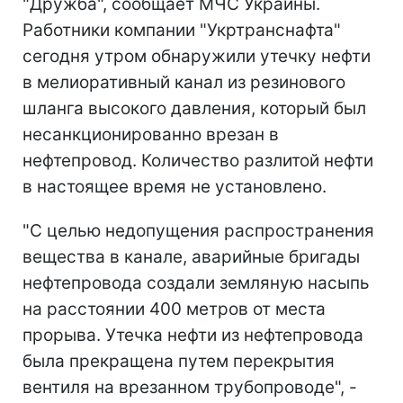
"Дружба", сообщает МЧС Украины.
Работники компании "Укртранснафта"
сегодня утром обнаружили утечку нефти
в мелиоративный канал из резинового
шланга высокого давления, который был
несанкционированно врезан в
нефтепровод. Количество разлитой нефти
в настоящее время не установлено.
"С целью недопущения распространения
вещества в канале, аварийные бригады
нефтепровода создали земляную насыпь
на расстоянии 400 метров от места
прорыва. Утечка нефти из нефтепровода
была прекращена путем перекрытия
вентиля на врезанном трубопроводе", -