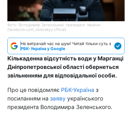
Фото: Володимир Зеленський, президент України
(facebook.com_zelenskyy.official)
Не витрачай час на шум! Читай тільки суть з
РБК-Україна у Google
Кількаденна відсутність води у Марганці
Дніпропетровської області обернеться
звільненням для відповідальної особи.
Про це повідомляє
РБК-Україна
з
посиланням на
заяву
українського
президента Володимира Зеленського.