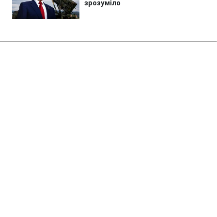
Головна
»
Життя
»
Суспільство
У Києві обмежують рух
важливим мостом: що варто
знати водіям
20:00 06.08.2026 Чт
1 хв
Схема руху на цій ділянці суттєво
зміниться
СЕРГІЙ КОЗАЧУК