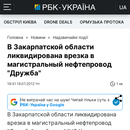
UA
ОБСТРІЛ КИЄВА
DRONE DEALS
ОРМУЗЬКА ПРОТОКА
Головна
»
Новини
»
Надзвичайні події
В Закарпатской области
ликвидирована врезка в
магистральный нефтепровод
"Дружба"
19:31 19.07.2012 Чт
1 хв
Не витрачай час на шум! Читай тільки суть з
РБК-Україна у Google
В Закарпатской области ликвидирована
врезка в магистральный нефтепровод