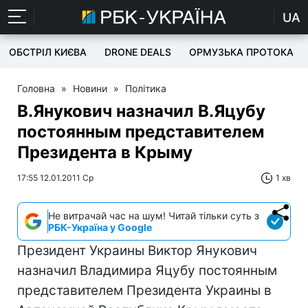
UA
ОБСТРІЛ КИЄВА
DRONE DEALS
ОРМУЗЬКА ПРОТОКА
Головна
»
Новини
»
Політика
В.Янукович назначил В.Яцубу
постоянным представителем
Президента в Крыму
17:55 12.01.2011 Ср
1 хв
Не витрачай час на шум! Читай тільки суть з
РБК-Україна у Google
Президент Украины Виктор Янукович
назначил Владимира Яцубу постоянным
представителем Президента Украины в