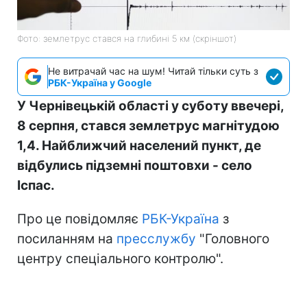
Фото: землетрус стався на глибині 5 км (скріншот)
Не витрачай час на шум! Читай тільки суть з
РБК-Україна у Google
У Чернівецькій області у суботу ввечері,
8 серпня, стався землетрус магнітудою
1,4. Найближчий населений пункт, де
відбулись підземні поштовхи - село
Іспас.
Про це повідомляє
РБК-Україна
з
посиланням на
пресслужбу
"Головного
центру спеціального контролю".