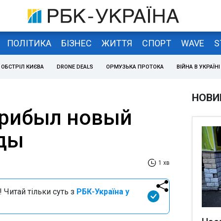
ПОЛІТИКА
БІЗНЕС
ЖИТТЯ
СПОРТ
WAVE
S
ОБСТРІЛ КИЄВА
DRONE DEALS
ОРМУЗЬКА ПРОТОКА
ВІЙНА В УКРАЇНІ
НОВИ
прибыл новый
ды
1 хв
 Читай тільки суть з
РБК-Україна у