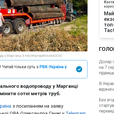
Кост
корес
Май
екз
топ
Tact
ГОЛО
ду у Марганці (t.me/dnipropetrovskaODA)
Долар і
 Читай тільки суть з
РБК-Україна у
на 7 се
підвищ
В Украї
рального водопроводу у Марганці
відзнач
інити сотні метрів труб.
Без зго
стартув
раїна
з посиланням на заяву
перевед
ької ОВА Олександра Ганжі у
Telegram.