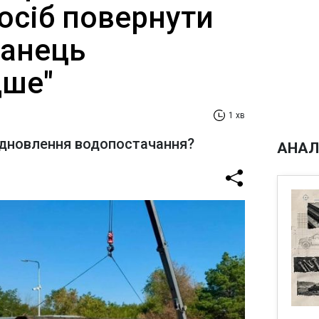
осіб повернути
ганець
дше"
1 хв
ідновлення водопостачання?
АНАЛ