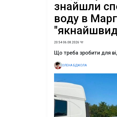
знайшли сп
воду в Мар
"якнайшви
20:54 06.08.2026 Чт
Що треба зробити для в
ОЛЕНА БДЖОЛА