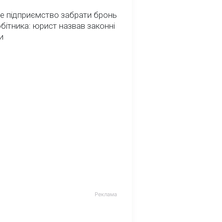
е підприємство забрати бронь
обітника: юрист назвав законні
и