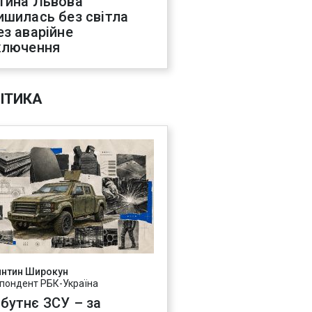
тина Львова
ишилась без світла
ез аварійне
ключення
ІТИКА
янтин Широкун
пондент РБК-Україна
бутнє ЗСУ – за