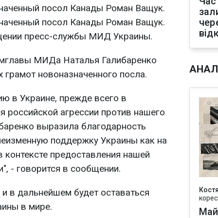
Час
наченный посол Канады Роман Ващук.
зал
наченный посол Канады Роман Ващук.
чер
від
бщении пресс-службы МИД Украины.
замглавы МИДа Наталья Галибаренко
АНАЛ
х грамот новоназначенного посла.
ю в Украине, прежде всего в
 российской агрессии против нашего
ибаренко выразила благодарность
неизменную поддержку Украины как на
 в контексте предоставления нашей
, - говорится в сообщении.
Кост
 и в дальнейшем будет оставаться
корес
ины в мире.
Май