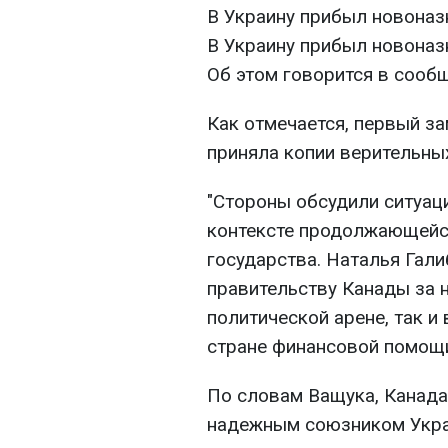
В Украину прибыл новоназ
В Украину прибыл новоназ
Об этом говорится в соо
Как отмечается, первый 
приняла копии верительны
"Стороны обсудили ситуаци
контексте продолжающейся
государства. Наталья Гал
правительству Канады за 
политической арене, так и
стране финансовой помощи"
По словам Ващука, Канада
надежным союзником Укра