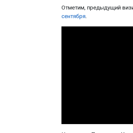
Отметим, предыдущий виз
сентября
.