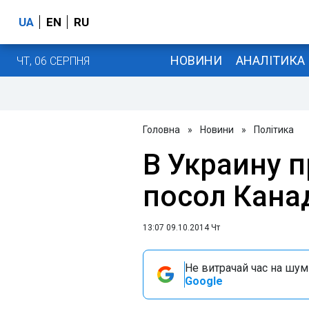
UA
EN
RU
НОВИНИ
АНАЛІТИКА
ЧТ, 06 СЕРПНЯ
Головна
»
Новини
»
Політика
В Украину 
посол Кана
13:07 09.10.2014 Чт
Не витрачай час на шум!
Google