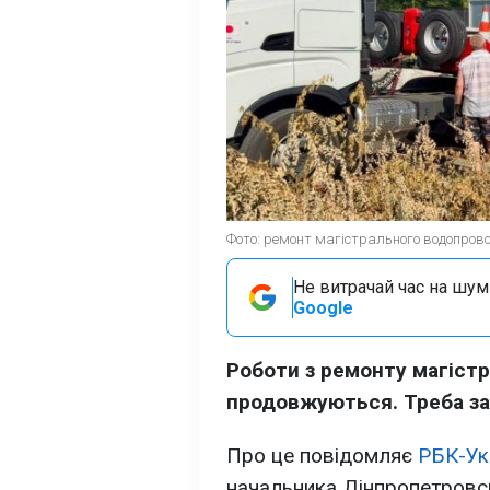
Фото: ремонт магістрального водопрово
Не витрачай час на шум!
Google
Роботи з ремонту магіст
продовжуються. Треба зам
Про це повідомляє
РБК-Ук
начальника Дінпропетровс