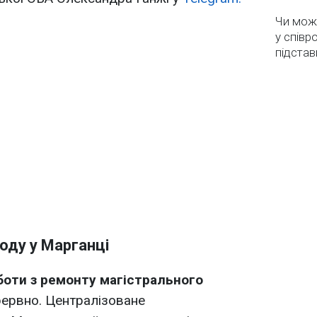
Чи мож
у співр
підстав
оду у Марганці
боти з ремонту магістрального
ервно. Централізоване