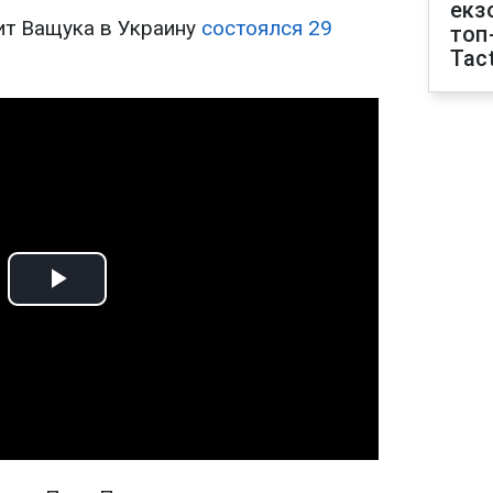
екз
ит Ващука в Украину
состоялся 29
топ
Tact
Play
Video