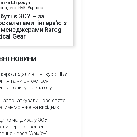
янтин Широкун
пондент РБК-Україна
бутнє ЗСУ – за
оскелетами: інтерв'ю з
-менеджерами Rarog
ical Gear
ВНІ НОВИНИ
 євро додали в ціні: курс НБУ
рпня та чи очікується
ення попиту на валюту
ні започаткували нове свято,
атимемо вже на вихідних
ди командира: у ЗСУ
али перші спрощені
ення через "Армія+"