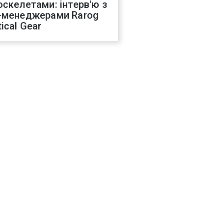
оскелетами: інтерв'ю з
-менеджерами Rarog
ical Gear